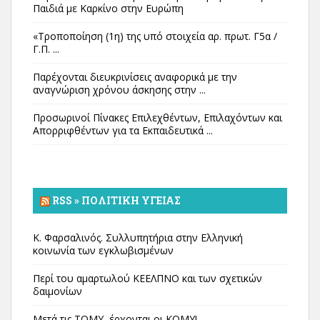
Παιδιά με Καρκίνο στην Ευρώπη
«Τροποποίηση (1η) της υπό στοιχεία αρ. πρωτ. Γ5α /
Γ.Π. ...
Παρέχονται διευκρινίσεις αναφορικά με την
αναγνώριση χρόνου άσκησης στην ...
Προσωρινοί Πίνακες Επιλεχθέντων, Επιλαχόντων και
Απορριφθέντων για τα Εκπαιδευτικά ...
RSS » ΠΟΛΙΤΙΚΉ ΥΓΕΊΑΣ
Κ. Φαρσαλινός. Συλλυπητήρια στην Ελληνική
κοινωνία των εγκλωβισμένων
Περί του αμαρτωλού ΚΕΕΛΠΝΟ και των σχετικών
δαιμονίων
Μετά τις ΤΟΜΥ, έρχονται οι ΚΟΜΥ!