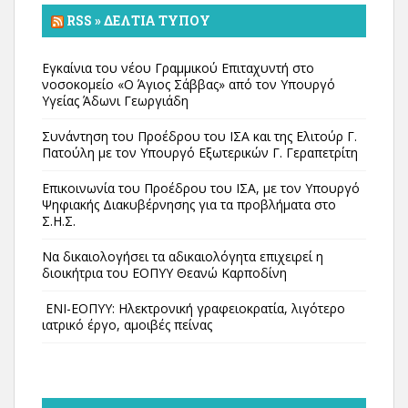
RSS » ΔΕΛΤΊΑ ΤΎΠΟΥ
Εγκαίνια του νέου Γραμμικού Επιταχυντή στο
νοσοκομείο «Ο Άγιος Σάββας» από τον Υπουργό
Υγείας Άδωνι Γεωργιάδη
Συνάντηση του Προέδρου του ΙΣΑ και της Ελιτούρ Γ.
Πατούλη με τον Υπουργό Εξωτερικών Γ. Γεραπετρίτη
Επικοινωνία του Προέδρου του ΙΣΑ, με τον Υπουργό
Ψηφιακής Διακυβέρνησης για τα προβλήματα στο
Σ.Η.Σ.
Να δικαιολογήσει τα αδικαιολόγητα επιχειρεί η
διοικήτρια του ΕΟΠΥΥ Θεανώ Καρποδίνη
ΕΝΙ-ΕΟΠΥΥ: Ηλεκτρονική γραφειοκρατία, λιγότερο
ιατρικό έργο, αμοιβές πείνας