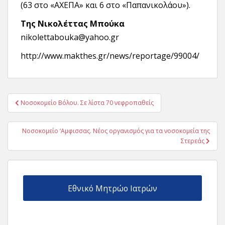
(63 στο «ΑΧΕΠΑ» και 6 στο «Παπανικολάου»).
Της Νικολέττας Μπούκα
nikolettabouka@yahoo.gr
http://www.makthes.gr/news/reportage/99004/
Πλοήγηση
Νοσοκομείο Βόλου. Σε λίστα 70 νεφροπαθείς
άρθρων
Νοσοκομείο ‘Αμφισσας. Νέος οργανισμός για τα νοσοκομεία της
Στερεάς
Εθνικό Μητρώο Ιατρών