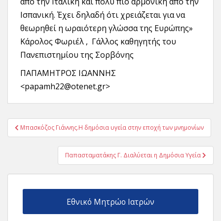
από την Ιταλική και πολύ πιο αρμονική από την
Ισπανική. Έχει δηλαδή ότι χρειάζεται για να
θεωρηθεί η ωραιότερη γλώσσα της Ευρώπης»
Κάρολος Φωριέλ , Γάλλος καθηγητής του
Πανεπιστημίου της Σορβόνης
ΠΑΠΑΜΗΤΡΟΣ ΙΩΑΝΝΗΣ
<papamh22@otenet.gr>
Πλοήγηση
Μπασκόζος Γιάννης.Η δημόσια υγεία στην εποχή των μνημονίων
άρθρων
Παπασταματάκης Γ. Διαλύεται η Δημόσια Υγεία
Εθνικό Μητρώο Ιατρών