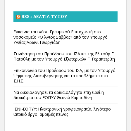
RSS » ΔΕΛΤΊΑ ΤΎΠΟΥ
Εγκαίνια του νέου Γραμμικού Επιταχυντή στο
νοσοκομείο «Ο Άγιος Σάββας» από τον Υπουργό
Υγείας Άδωνι Γεωργιάδη
Συνάντηση του Προέδρου του ΙΣΑ και της Ελιτούρ Γ.
Πατούλη με τον Υπουργό Εξωτερικών Γ. Γεραπετρίτη
Επικοινωνία του Προέδρου του ΙΣΑ, με τον Υπουργό
Ψηφιακής Διακυβέρνησης για τα προβλήματα στο
Σ.Η.Σ.
Να δικαιολογήσει τα αδικαιολόγητα επιχειρεί η
διοικήτρια του ΕΟΠΥΥ Θεανώ Καρποδίνη
ΕΝΙ-ΕΟΠΥΥ: Ηλεκτρονική γραφειοκρατία, λιγότερο
ιατρικό έργο, αμοιβές πείνας