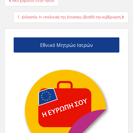
Νέο χαράτσι στην Υγεία!
άρθρων
Γ. Δελαστίκ. Η «πολιτική της έντασης» βοηθά την κυβέρνηση
Εθνικό Μητρώο Ιατρών