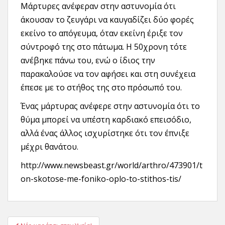
Μάρτυρες ανέφεραν στην αστυνομία ότι
άκουσαν το ζευγάρι να καυγαδίζει δύο φορές
εκείνο το απόγευμα, όταν εκείνη έριξε τον
σύντροφό της στο πάτωμα. Η 50χρονη τότε
ανέβηκε πάνω του, ενώ ο ίδιος την
παρακαλούσε να τον αφήσει και στη συνέχεια
έπεσε με το στήθος της στο πρόσωπό του.
Ένας μάρτυρας ανέφερε στην αστυνομία ότι το
θύμα μπορεί να υπέστη καρδιακό επεισόδιο,
αλλά ένας άλλος ισχυρίστηκε ότι τον έπνιξε
μέχρι θανάτου.
http://www.newsbeast.gr/world/arthro/473901/t
on-skotose-me-foniko-oplo-to-stithos-tis/
Πλοήγηση