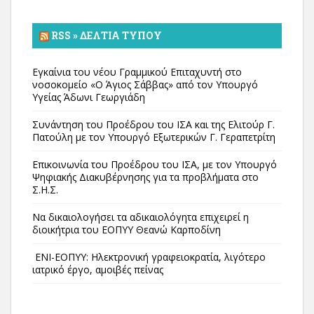
RSS » ΔΕΛΤΊΑ ΤΎΠΟΥ
Εγκαίνια του νέου Γραμμικού Επιταχυντή στο
νοσοκομείο «Ο Άγιος Σάββας» από τον Υπουργό
Υγείας Άδωνι Γεωργιάδη
Συνάντηση του Προέδρου του ΙΣΑ και της Ελιτούρ Γ.
Πατούλη με τον Υπουργό Εξωτερικών Γ. Γεραπετρίτη
Επικοινωνία του Προέδρου του ΙΣΑ, με τον Υπουργό
Ψηφιακής Διακυβέρνησης για τα προβλήματα στο
Σ.Η.Σ.
Να δικαιολογήσει τα αδικαιολόγητα επιχειρεί η
διοικήτρια του ΕΟΠΥΥ Θεανώ Καρποδίνη
ΕΝΙ-ΕΟΠΥΥ: Ηλεκτρονική γραφειοκρατία, λιγότερο
ιατρικό έργο, αμοιβές πείνας