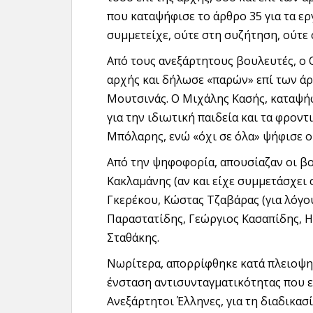
που καταψήφισε το άρθρο 35 για τα ερ
συμμετείχε, ούτε στη συζήτηση, ούτε
Από τους ανεξάρτητους βουλευτές, ο
αρχής και δήλωσε «παρών» επί των άρ
Μουτσινάς. Ο Μιχάλης Κασής, καταψήφ
για την ιδιωτική παιδεία και τα φρον
Μπόλαρης, ενώ «όχι σε όλα» ψήφισε ο
Από την ψηφοφορία, απουσίαζαν οι β
Κακλαμάνης (αν και είχε συμμετάσχει 
Γκερέκου, Κώστας Τζαβάρας (για λόγ
Παραστατίδης, Γεώργιος Κασαπίδης, 
Σταθάκης.
Νωρίτερα, απορρίφθηκε κατά πλειοψη
ένσταση αντισυνταγματικότητας που εί
Ανεξάρτητοι Έλληνες, για τη διαδικασ