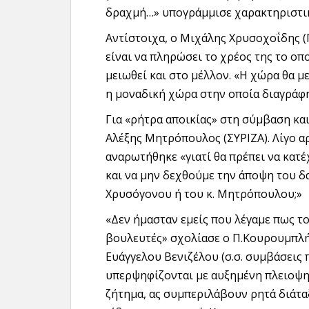
δραχμή…» υπογράμμισε χαρακτηριστικ
Αντίστοιχα, ο Μιχάλης Χρυσοχοΐδης 
είναι να πληρώσει το χρέος της το οπο
μειωθεί και στο μέλλον. «Η χώρα θα με
η μοναδική χώρα στην οποία διαγράφ
Για «ρήτρα αποικίας» στη σύμβαση κα
Αλέξης Μητρόπουλος (ΣΥΡΙΖΑ). Λίγο 
αναρωτήθηκε «γιατί θα πρέπει να κατέ
και να μην δεχθούμε την άποψη του δα
Χρυσόγονου ή του κ. Μητρόπουλου;»
«Δεν ήμασταν εμείς που λέγαμε πως τ
βουλευτές» σχολίασε ο Π.Κουρουμπλή
Ευάγγελου Βενιζέλου (σ.σ. συμβάσεις
υπερψηφίζονται με αυξημένη πλειοψηφ
ζήτημα, ας συμπεριλάβουν ρητά διάτα