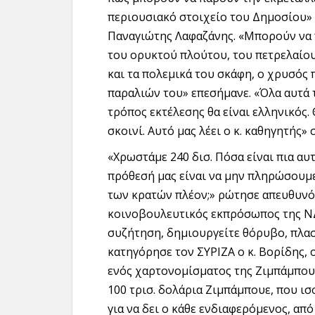
περιουσιακό στοιχείο του Δημοσίου»
Παναγιώτης Λαφαζάνης. «Μπορούν να 
του ορυκτού πλούτου, του πετρελαίου.
και τα πολεμικά του σκάφη, ο χρυσός 
παραλιών του» επεσήμανε. «Όλα αυτά 
τρόπος εκτέλεσης θα είναι ελληνικός.
σκοινί. Αυτό μας λέει ο κ. καθηγητής»
«Χρωστάμε 240 δισ. Πόσα είναι πια αυ
πρόθεσή μας είναι να μην πληρώσουμε 
των κρατών πλέον;» ρώτησε απευθυνό
κοινοβουλευτικός εκπρόσωπος της ΝΔ
συζήτηση, δημιουργείτε θόρυβο, πλασ
κατηγόρησε τον ΣΥΡΙΖΑ ο κ. Βορίδης,
ενός χαρτονομίσματος της Ζιμπάμπουε
100 τρισ. δολάρια Ζιμπάμπουε, που ι
για να δει ο κάθε ενδιαφερόμενος, απ