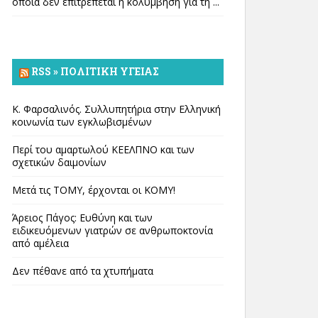
οποία δεν επιτρέπεται η κολύμβηση για τη ...
RSS » ΠΟΛΙΤΙΚΉ ΥΓΕΊΑΣ
Κ. Φαρσαλινός. Συλλυπητήρια στην Ελληνική
κοινωνία των εγκλωβισμένων
Περί του αμαρτωλού ΚΕΕΛΠΝΟ και των
σχετικών δαιμονίων
Μετά τις ΤΟΜΥ, έρχονται οι ΚΟΜΥ!
Άρειος Πάγος: Ευθύνη και των
ειδικευόμενων γιατρών σε ανθρωποκτονία
από αμέλεια
Δεν πέθανε από τα χτυπήματα