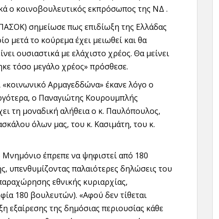
ά ο κοινοβουλευτικός εκπρόσωπος της ΝΔ .
(ΠΑΣΟΚ) σημείωσε πως επιδίωξη της Ελλάδας
ίο μετά το κούρεμα έχει μειωθεί και θα
ίνει ουσιαστικά με ελάχιστο χρέος. Θα μείνει
ηκε τόσο μεγάλο χρέος» πρόσθεσε.
ι «κοινωνικό Αρμαγεδδώνα» έκανε λόγο ο
αργότερα, ο Παναγιώτης Κουρουμπλής
χει τη μοναδική αλήθεια ο κ. Παυλόπουλος,
σκάλου όλων μας, του κ. Κασιμάτη, του κ.
ο Μνημόνιο έπρεπε να ψηφιστεί από 180
ς, υπενθυμίζοντας παλαιότερες δηλώσεις του
 παραχώρησης εθνικής κυριαρχίας,
ία 180 βουλευτών). «Αφού δεν τίθεται
ξη εξαίρεσης της δημόσιας περιουσίας κάθε