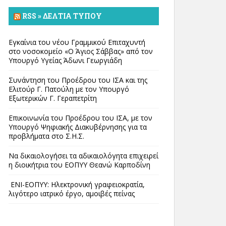
RSS » ΔΕΛΤΊΑ ΤΎΠΟΥ
Εγκαίνια του νέου Γραμμικού Επιταχυντή
στο νοσοκομείο «Ο Άγιος Σάββας» από τον
Υπουργό Υγείας Άδωνι Γεωργιάδη
Συνάντηση του Προέδρου του ΙΣΑ και της
Ελιτούρ Γ. Πατούλη με τον Υπουργό
Εξωτερικών Γ. Γεραπετρίτη
Επικοινωνία του Προέδρου του ΙΣΑ, με τον
Υπουργό Ψηφιακής Διακυβέρνησης για τα
προβλήματα στο Σ.Η.Σ.
Να δικαιολογήσει τα αδικαιολόγητα επιχειρεί
η διοικήτρια του ΕΟΠΥΥ Θεανώ Καρποδίνη
ΕΝΙ-ΕΟΠΥΥ: Ηλεκτρονική γραφειοκρατία,
λιγότερο ιατρικό έργο, αμοιβές πείνας