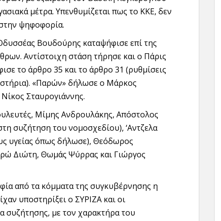
γασιακά μέτρα. Υπενθυμίζεται πως το ΚΚΕ, δεν
 στην ψηφοφορία.
 Οδυσσέας Βουδούρης καταψήφισε επί της
θρων. Αντίστοιχη στάση τήρησε και ο Πάρις
ισε το άρθρο 35 και το άρθρο 31 (ρυθμίσεις
τιστήρια). «Παρών» δήλωσε ο Μάρκος
 Νίκος Σταυρογιάννης.
ουλευτές, Μίμης Ανδρουλάκης, Απόστολος
στη συζήτηση του νομοσχεδίου), ‘Αντζελα
ους υγείας όπως δήλωσε), Θεόδωρος
Ηρώ Διώτη, Θωμάς Ψύρρας και Γιώργος
φία από τα κόμματα της συγκυβέρνησης η
χαν υποστηρίξει ο ΣΥΡΙΖΑ και οι
ία συζήτησης, με τον χαρακτήρα του