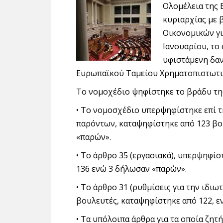
Ολομέλεια της 
κυριαρχίας με 
Οικονομικών γι
Ιανουαρίου, το 
υφιστάμενη δαν
Ευρωπαϊκού Ταμείου Χρηματοπιστωτι
Το νομοχέδιο ψηφίστηκε το βράδυ τη
• Το νομοσχέδιο υπερψηφίστηκε επί τ
παρόντων, καταψηφίστηκε από 123 βο
«παρών».
• Το άρθρο 35 (εργασιακά), υπερψηφί
136 ενώ 3 δήλωσαν «παρών».
• Το άρθρο 31 (ρυθμίσεις για την ιδι
βουλευτές, καταψηφίστηκε από 122, 
• Τα υπόλοιπα άρθρα για τα οποία ζη