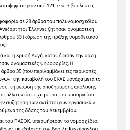
καταψηφίστηκαν από 121, ενώ 3 βουλευτές
ηφοφορία σε 28 άρθρα του πολυνομοσχεδίου
 Ανεξάρτητοι Έλληνες ζήτησαν ονομαστική
 άρθρου 53 (κύρωση της πράξης νομοθετικού
υς).
λά και η Χρυσή Αυγή, καταψήφισαν την αρχή
θησαν ονομαστικές ψηφοφορίες. Η
άρθρο 35 (που περιλαμβάνει τις περικοπές
ργων, την καταβολή του ΕΚΑΣ μονάχα μετά το
ενου, τη μείωση της αποζημίωσης απόλυσης
και άλλα αντίστοιχα μέτρα του υπουργείου
ά την συζήτηση των αντίστοιχων εργασιακών
ούμενα της δόσης του Δεκεμβρίου.
και του ΠΑΣΟΚ, υπερψήφισαν το νομοσχέδιο,
άρθρων, με εξαίρεση τον Βασίλη Κεγκέρογλου