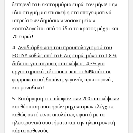
ξεπερνά τα 6 εκατομμύρια ευρώ τον μήνα! Την
ίδια στιγμή μία επίσκεψη στα απογευματινά
ιατρεία των δημόσιων νοσοκομείων
κοστολογείται από το ίδιο το κράτος μέχρι και
70 ευρώ !
4.
Αναδιάρθρωση του προϋπολογισμού του
ΕΟΠΥΥ καθώς από τα 6 Δις ευρώ μόνο το 1,8 %
δίδεται για ιατρικές επισκέψεις, 4,3% για
εργαστηριακές εξετάσεις και το 64% πάει σε
φαρμακευτική δαπάνη
, γεγονός πρωτοφανές
και μοναδικό !
5.
Κατάργηση του πλαφόν των 200 επισκέψεων
και θέσπιση αυστηρών μηχανισμών ελέγχου
,
καθώς αυτό είναι απολύτως εφικτό με τα
ηλεκτρονικά συστήματα και την ηλεκτρονική
κάρτα ασθενούς.