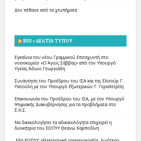
Δεν πέθανε από τα χτυπήματα
RSS » ΔΕΛΤΊΑ ΤΎΠΟΥ
Εγκαίνια του νέου Γραμμικού Επιταχυντή στο
νοσοκομείο «Ο Άγιος Σάββας» από τον Υπουργό
Υγείας Άδωνι Γεωργιάδη
Συνάντηση του Προέδρου του ΙΣΑ και της Ελιτούρ Γ.
Πατούλη με τον Υπουργό Εξωτερικών Γ. Γεραπετρίτη
Επικοινωνία του Προέδρου του ΙΣΑ, με τον Υπουργό
Ψηφιακής Διακυβέρνησης για τα προβλήματα στο
Σ.Η.Σ.
Να δικαιολογήσει τα αδικαιολόγητα επιχειρεί η
διοικήτρια του ΕΟΠΥΥ Θεανώ Καρποδίνη
ΕΝΙ-ΕΟΠΥΥ: Ηλεκτρονική γραφειοκρατία, λιγότερο