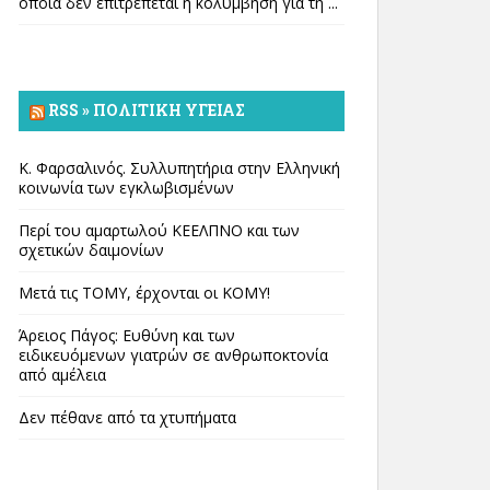
οποία δεν επιτρέπεται η κολύμβηση για τη ...
RSS » ΠΟΛΙΤΙΚΉ ΥΓΕΊΑΣ
Κ. Φαρσαλινός. Συλλυπητήρια στην Ελληνική
κοινωνία των εγκλωβισμένων
Περί του αμαρτωλού ΚΕΕΛΠΝΟ και των
σχετικών δαιμονίων
Μετά τις ΤΟΜΥ, έρχονται οι ΚΟΜΥ!
Άρειος Πάγος: Ευθύνη και των
ειδικευόμενων γιατρών σε ανθρωποκτονία
από αμέλεια
Δεν πέθανε από τα χτυπήματα