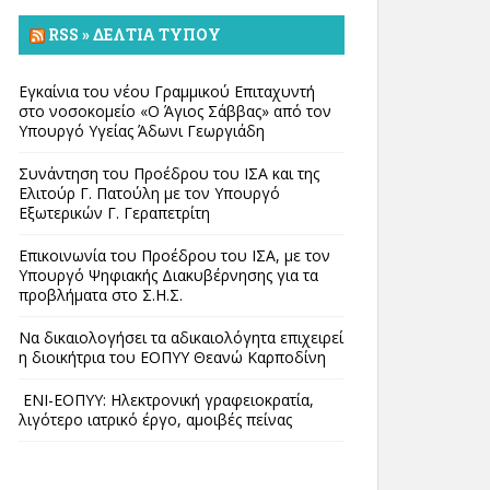
RSS » ΔΕΛΤΊΑ ΤΎΠΟΥ
Εγκαίνια του νέου Γραμμικού Επιταχυντή
στο νοσοκομείο «Ο Άγιος Σάββας» από τον
Υπουργό Υγείας Άδωνι Γεωργιάδη
Συνάντηση του Προέδρου του ΙΣΑ και της
Ελιτούρ Γ. Πατούλη με τον Υπουργό
Εξωτερικών Γ. Γεραπετρίτη
Επικοινωνία του Προέδρου του ΙΣΑ, με τον
Υπουργό Ψηφιακής Διακυβέρνησης για τα
προβλήματα στο Σ.Η.Σ.
Να δικαιολογήσει τα αδικαιολόγητα επιχειρεί
η διοικήτρια του ΕΟΠΥΥ Θεανώ Καρποδίνη
ΕΝΙ-ΕΟΠΥΥ: Ηλεκτρονική γραφειοκρατία,
λιγότερο ιατρικό έργο, αμοιβές πείνας