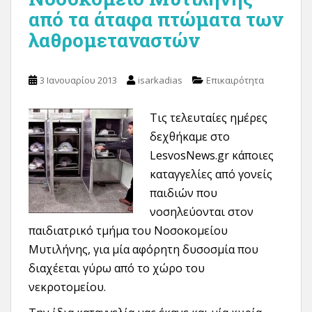
από τα άταφα πτώματα των
λαθρομεταναστών
3 Ιανουαρίου 2013
isarkadias
Επικαιρότητα
Τις τελευταίες ημέρες
δεχθήκαμε στο
LesvosNews.gr κάποιες
καταγγελίες από γονείς
παιδιών που
νοσηλεύονται στον
παιδιατρικό τμήμα του Νοσοκομείου
Μυτιλήνης, για μία αφόρητη δυσοσμία που
διαχέεται γύρω από το χώρο του
νεκροτομείου.