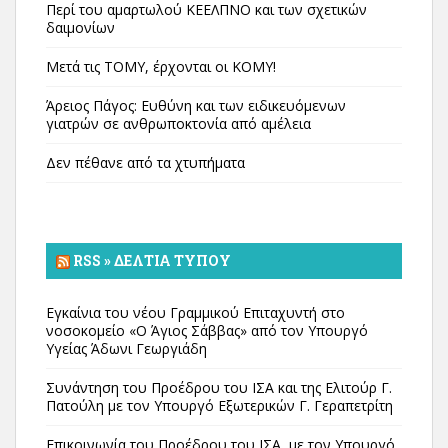
Περί του αμαρτωλού ΚΕΕΛΠΝΟ και των σχετικών
δαιμονίων
Μετά τις ΤΟΜΥ, έρχονται οι ΚΟΜΥ!
Άρειος Πάγος: Ευθύνη και των ειδικευόμενων
γιατρών σε ανθρωποκτονία από αμέλεια
Δεν πέθανε από τα χτυπήματα
RSS » ΔΕΛΤΊΑ ΤΎΠΟΥ
Εγκαίνια του νέου Γραμμικού Επιταχυντή στο
νοσοκομείο «Ο Άγιος Σάββας» από τον Υπουργό
Υγείας Άδωνι Γεωργιάδη
Συνάντηση του Προέδρου του ΙΣΑ και της Ελιτούρ Γ.
Πατούλη με τον Υπουργό Εξωτερικών Γ. Γεραπετρίτη
Επικοινωνία του Προέδρου του ΙΣΑ, με τον Υπουργό