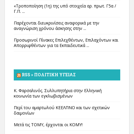
«Τροποποίηση (1η) της υπό στοιχεία αρ. πρωτ. Γ5α /
Γ.Π. ...
Παρέχονται διευκρινίσεις αναφορικά με την
αναγνώριση χρόνου άσκησης στην ...
Προσωρινοί Πίνακες Επιλεχθέντων, Επιλαχόντων και
Απορριφθέντων για τα Εκπαιδευτικά ...
RSS » ΠΟΛΙΤΙΚΉ ΥΓΕΊΑΣ
Κ. Φαρσαλινός. Συλλυπητήρια στην Ελληνική
κοινωνία των εγκλωβισμένων
Περί του αμαρτωλού ΚΕΕΛΠΝΟ και των σχετικών
δαιμονίων
Μετά τις ΤΟΜΥ, έρχονται οι ΚΟΜΥ!