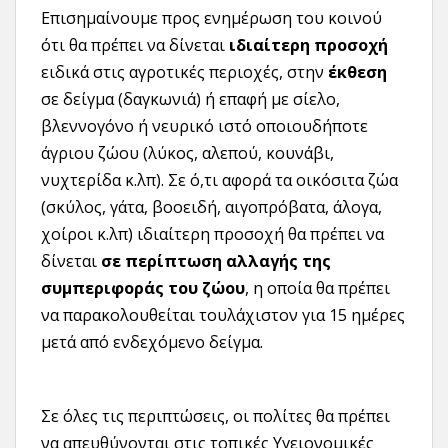
Επισημαίνουμε προς ενημέρωση του κοινού
ότι θα πρέπει να δίνεται
ιδιαίτερη
προσοχή
ειδικά στις αγροτικές περιοχές, στην
έκθεση
σε δείγμα (δαγκωνιά) ή επαφή με σίελο,
βλεννογόνο ή νευρικό ιστό οποιουδήποτε
άγριου ζώου (λύκος, αλεπού, κουνάβι,
νυχτερίδα κ.λπ). Σε ό,τι αφορά τα οικόσιτα ζώα
(σκύλος, γάτα, βοοειδή, αιγοπρόβατα, άλογα,
χοίροι κ.λπ) ιδιαίτερη προσοχή θα πρέπει να
δίνεται
σε
περίπτωση αλλαγής της
συμπεριφοράς του ζώου
, η οποία θα πρέπει
να παρακολουθείται τουλάχιστον για 15 ημέρες
μετά από ενδεχόμενο δείγμα.
Σε όλες τις περιπτώσεις, οι πολίτες θα πρέπει
να απευθύνονται στις τοπικές Υγειονομικές