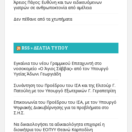
Άρειος Πάγος: Ευθύνη και των ειδικευόμενων
γιατρών σε ανθρωποκτονία από αμέλεια
Δεν πέθανε από τα χτυπήματα
RSS » ΔΕΛΤΊΑ ΤΎΠΟΥ
Εγκαίνια του νέου Γραμμικού Επιταχυντή στο
νοσοκομείο «Ο Άγιος Σάββας» από τον Υπουργό
Υγείας Άδωνι Γεωργιάδη
Συνάντηση του Προέδρου του ΙΣΑ και της Ελιτούρ Γ.
Πατούλη με τον Υπουργό Εξωτερικών Γ. Γεραπετρίτη
Επικοινωνία του Προέδρου του ΙΣΑ, με τον Υπουργό
Ψηφιακής Διακυβέρνησης για τα προβλήματα στο
Σ.Η.Σ.
Να δικαιολογήσει τα αδικαιολόγητα επιχειρεί η
διοικήτρια του ΕΟΠΥΥ Θεανώ Καρποδίνη