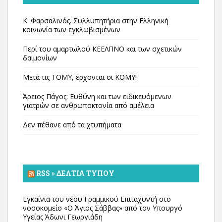
Κ. Φαρσαλινός. Συλλυπητήρια στην Ελληνική
κοινωνία των εγκλωβισμένων
Περί του αμαρτωλού ΚΕΕΛΠΝΟ και των σχετικών
δαιμονίων
Μετά τις ΤΟΜΥ, έρχονται οι ΚΟΜΥ!
Άρειος Πάγος: Ευθύνη και των ειδικευόμενων
γιατρών σε ανθρωποκτονία από αμέλεια
Δεν πέθανε από τα χτυπήματα
RSS » ΔΕΛΤΊΑ ΤΎΠΟΥ
Εγκαίνια του νέου Γραμμικού Επιταχυντή στο
νοσοκομείο «Ο Άγιος Σάββας» από τον Υπουργό
Υγείας Άδωνι Γεωργιάδη