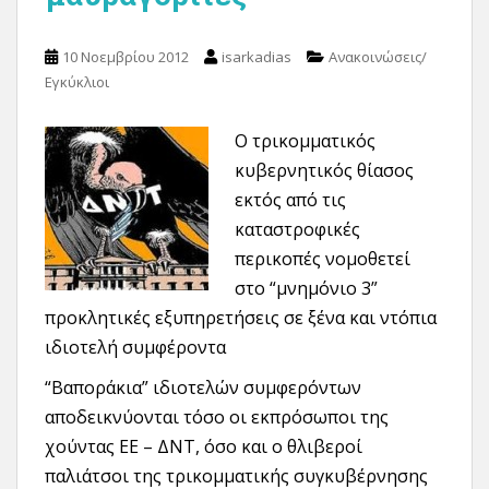
10 Νοεμβρίου 2012
isarkadias
Ανακοινώσεις/
Εγκύκλιοι
Ο τρικομματικός
κυβερνητικός θίασος
εκτός από τις
καταστροφικές
περικοπές νομοθετεί
στο “μνημόνιο 3”
προκλητικές εξυπηρετήσεις σε ξένα και ντόπια
ιδιοτελή συμφέροντα
“Βαποράκια” ιδιοτελών συμφερόντων
αποδεικνύονται τόσο οι εκπρόσωποι της
χούντας ΕΕ – ΔΝΤ, όσο και ο θλιβεροί
παλιάτσοι της τρικομματικής συγκυβέρνησης