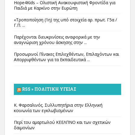
Hope4Kids – Ολιστική Ανακουφιστική Φροντίδα για
Παιδιά με Καρκίνο στην Ευρώπη
«Τροποποίηση (1η) της υπό στοιχεία αρ. πρωτ. Γ5α /
Γ.Π. ...
Παρέχονται διευκρινίσεις αναφορικά με την
αναγνώριση χρόνου άσκησης στην ...
Προσωρινοί Πίνακες Επιλεχθέντων, Επιλαχόντων και
Απορριφθέντων για τα Εκπαιδευτικά ...
RSS » ΠΟΛΙΤΙΚΉ ΥΓΕΊΑΣ
Κ. Φαρσαλινός. Συλλυπητήρια στην Ελληνική
κοινωνία των εγκλωβισμένων
Περί του αμαρτωλού ΚΕΕΛΠΝΟ και των σχετικών
δαιμονίων