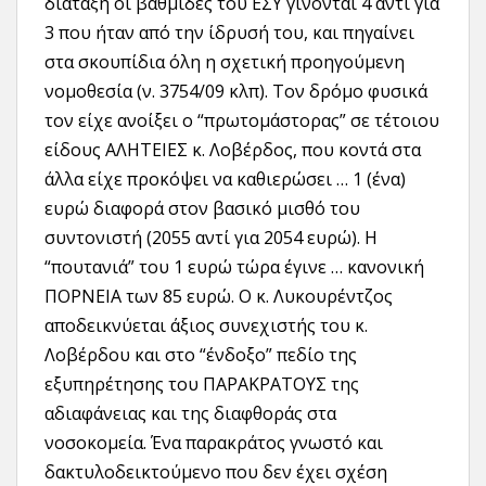
διάταξη οι βαθμίδες του ΕΣΥ γίνονται 4 αντί για
3 που ήταν από την ίδρυσή του, και πηγαίνει
στα σκουπίδια όλη η σχετική προηγούμενη
νομοθεσία (ν. 3754/09 κλπ). Τον δρόμο φυσικά
τον είχε ανοίξει ο “πρωτομάστορας” σε τέτοιου
είδους ΑΛΗΤΕΙΕΣ κ. Λοβέρδος, που κοντά στα
άλλα είχε προκόψει να καθιερώσει … 1 (ένα)
ευρώ διαφορά στον βασικό μισθό του
συντονιστή (2055 αντί για 2054 ευρώ). Η
“πουτανιά” του 1 ευρώ τώρα έγινε … κανονική
ΠΟΡΝΕΙΑ των 85 ευρώ. Ο κ. Λυκουρέντζος
αποδεικνύεται άξιος συνεχιστής του κ.
Λοβέρδου και στο “ένδοξο” πεδίο της
εξυπηρέτησης του ΠΑΡΑΚΡΑΤΟΥΣ της
αδιαφάνειας και της διαφθοράς στα
νοσοκομεία. Ένα παρακράτος γνωστό και
δακτυλοδεικτούμενο που δεν έχει σχέση