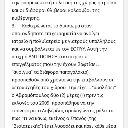
την φαρμακευτική πολιτική της χώρας η τρόϊκα
και οι διάφοροι θλιβεροί κολαούζοι της
κυβέρνησης.
3. Καθιερώνεται το δικαίωμα στον
οποιονδήποτε επιχειρηματία να ανοίγει
ιατρείο ή πολυϊατρείο με γιατρούς υπαλλήλους
και να συμβάλλεται με τον ΕΟΠΥΥ. Αυτή την
αισχρή ΑΝΤΙΠΟΙΗΣΗ του ιατρικού
επαγγέλματος (που την έχουν βαφτίσει …
“άνοιγμα” τα διάφορα παπαγαλάκια)
προσπαθούν από χρόνια να την επιβάλλουν οι
αετονύχηδες του χώρου. Την είχε … “αμολήσει”
ο Αβραμόπουλος δύο (2) μέρες (!!) πριν τις
εκλογές του 2009, προσπάθησε να την
επαναφέρει ο Λοβέρδος ομολογώντας μάλιστα
πως “τι να κάνω, εκείνος ο Σπανός (της
“Βιοϊατρικής”) έχει λυσσάξει και πάει κάθε μέρα