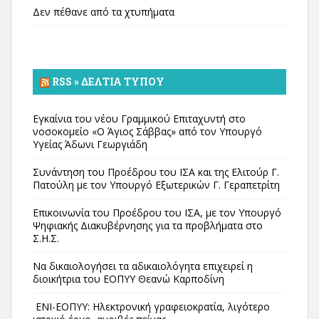
Δεν πέθανε από τα χτυπήματα
RSS » ΔΕΛΤΊΑ ΤΎΠΟΥ
Εγκαίνια του νέου Γραμμικού Επιταχυντή στο
νοσοκομείο «Ο Άγιος Σάββας» από τον Υπουργό
Υγείας Άδωνι Γεωργιάδη
Συνάντηση του Προέδρου του ΙΣΑ και της Ελιτούρ Γ.
Πατούλη με τον Υπουργό Εξωτερικών Γ. Γεραπετρίτη
Επικοινωνία του Προέδρου του ΙΣΑ, με τον Υπουργό
Ψηφιακής Διακυβέρνησης για τα προβλήματα στο
Σ.Η.Σ.
Να δικαιολογήσει τα αδικαιολόγητα επιχειρεί η
διοικήτρια του ΕΟΠΥΥ Θεανώ Καρποδίνη
ΕΝΙ-ΕΟΠΥΥ: Ηλεκτρονική γραφειοκρατία, λιγότερο