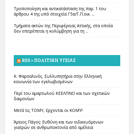
Τροποποίηση και αντικατάσταση της παρ. 1 του
άρθρου 4 της υπό στοιχεία Γ5α/Γ.Π.οικ. ...
Τμήματα ακτών της Περιφέρειας Αττικής, στα οποία
δεν επιτρέπεται η κολύμβηση για τη ...
RSS » ΠΟΛΙΤΙΚΉ ΥΓΕΊΑΣ
Κ. Φαρσαλινός. Συλλυπητήρια στην Ελληνική
κοινωνία των εγκλωβισμένων
Περί του αμαρτωλού ΚΕΕΛΠΝΟ και των σχετικών
δαιμονίων
Μετά τις ΤΟΜΥ, έρχονται οι ΚΟΜΥ!
Άρειος Πάγος: Ευθύνη και των ειδικευόμενων
γιατρών σε ανθρωποκτονία από αμέλεια