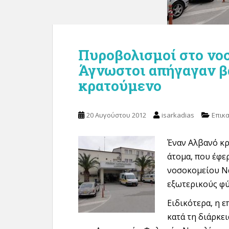
Πυροβολισμοί στο νο
Άγνωστοι απήγαγαν β
κρατούμενο
20 Αυγούστου 2012
isarkadias
Επικ
Έναν Αλβανό κρ
άτομα, που έφε
νοσοκομείου Ν
εξωτερικούς φύ
Ειδικότερα, η ε
κατά τη διάρκε