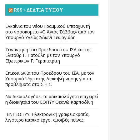
RSS » ΔΕΛΤΊΑ ΤΎΠΟΥ
Εγκαίνια του νέου Γραμμικού Επιταχυντή
στο νοσοκομείο «Ο Άγιος Σάββας» από τον
Υπουργό Υγείας Άδωνι Γεωργιάδη
Συνάντηση του Προέδρου του ΙΣΑ και της
Ελιτούρ Γ. Πατούλη με τον Υπουργό
Εξωτερικών Γ. Γεραπετρίτη
Επικοινωνία του Προέδρου του ΙΣΑ, με τον
Υπουργό Ψηφιακής Διακυβέρνησης για τα
προβλήματα στο Σ.Η.Σ.
Να δικαιολογήσει τα αδικαιολόγητα επιχειρεί
η διοικήτρια του ΕΟΠΥΥ Θεανώ Καρποδίνη
ΕΝΙ-ΕΟΠΥΥ: Ηλεκτρονική γραφειοκρατία,
λιγότερο ιατρικό έργο, αμοιβές πείνας