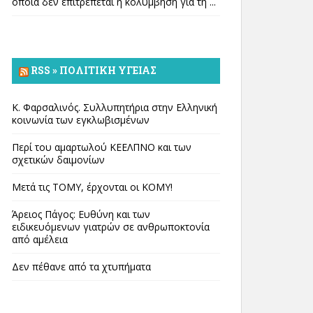
οποία δεν επιτρέπεται η κολύμβηση για τη ...
RSS » ΠΟΛΙΤΙΚΉ ΥΓΕΊΑΣ
Κ. Φαρσαλινός. Συλλυπητήρια στην Ελληνική
κοινωνία των εγκλωβισμένων
Περί του αμαρτωλού ΚΕΕΛΠΝΟ και των
σχετικών δαιμονίων
Μετά τις ΤΟΜΥ, έρχονται οι ΚΟΜΥ!
Άρειος Πάγος: Ευθύνη και των
ειδικευόμενων γιατρών σε ανθρωποκτονία
από αμέλεια
Δεν πέθανε από τα χτυπήματα