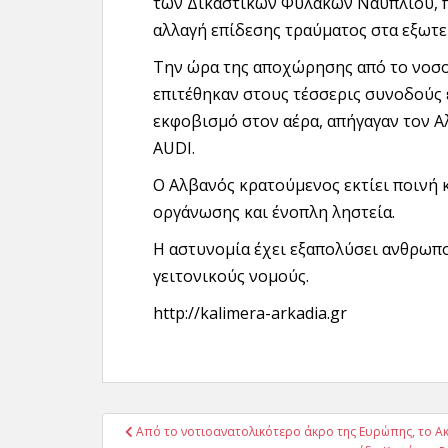
των Δικαστικών Φυλακών Ναυπλίου, πο
αλλαγή επίδεσης τραύματος στα εξωτερ
Την ώρα της αποχώρησης από το νοσο
επιτέθηκαν στους τέσσερις συνοδούς 
εκφοβισμό στον αέρα, απήγαγαν τον Αλ
AUDI.
Ο Αλβανός κρατούμενος εκτίει ποινή 
οργάνωσης και ένοπλη ληστεία.
Η αστυνομία έχει εξαπολύσει ανθρωπο
γειτονικούς νομούς.
http://kalimera-arkadia.gr
Πλοήγηση
Από το νοτιοανατολικότερο άκρο της Ευρώπης, το Ακ