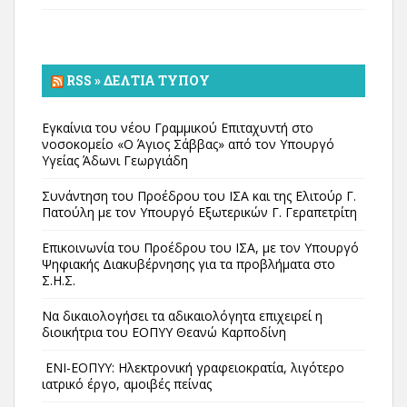
RSS » ΔΕΛΤΊΑ ΤΎΠΟΥ
Εγκαίνια του νέου Γραμμικού Επιταχυντή στο
νοσοκομείο «Ο Άγιος Σάββας» από τον Υπουργό
Υγείας Άδωνι Γεωργιάδη
Συνάντηση του Προέδρου του ΙΣΑ και της Ελιτούρ Γ.
Πατούλη με τον Υπουργό Εξωτερικών Γ. Γεραπετρίτη
Επικοινωνία του Προέδρου του ΙΣΑ, με τον Υπουργό
Ψηφιακής Διακυβέρνησης για τα προβλήματα στο
Σ.Η.Σ.
Να δικαιολογήσει τα αδικαιολόγητα επιχειρεί η
διοικήτρια του ΕΟΠΥΥ Θεανώ Καρποδίνη
ΕΝΙ-ΕΟΠΥΥ: Ηλεκτρονική γραφειοκρατία, λιγότερο
ιατρικό έργο, αμοιβές πείνας