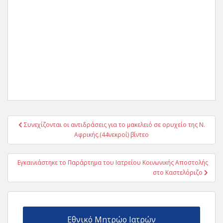
Πλοήγηση
Συνεχίζονται οι αντιδράσεις για το μακελειό σε ορυχείο της Ν.
άρθρων
Αφρικής.(44νεκροί) βίντεο
Εγκαινιάστηκε το Παράρτημα του Ιατρείου Κοινωνικής Αποστολής
στο Καστελόριζο
Εθνικό Μητρώο Ιατρών