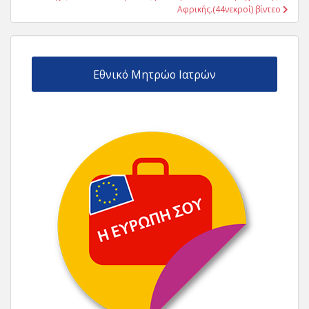
Αφρικής.(44νεκροί) βίντεο
Εθνικό Μητρώο Ιατρών