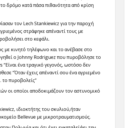
το δρόμο κατά πάσα πιθανότητα από κρίση
ίασαν τον Lech Stankiewicz για την παροχή
γριεμένος στράφηκε απέναντί τους με
υροβολήσει στο κεφάλι.
ς με κινητό τηλέφωνο και το ανέβασε στο
γηθεί ο Johnny Rodriguez που πυροβόλησε το
 “Είναι ένα τραγικό γεγονός, ωστόσο δεν
θεσε “Όταν έχεις απέναντί σου ένα αγριεμένο
… το πυροβολείς”
κών οι οποίοι αποδοκιμάζουν τον αστυνομικό
iewicz, ιδιοκτήτης του σκυλιού,ήταν
κομείο Bellevue με μικροτραυματισμούς.
στην Πολωνία και ότι έχει εγκαταλείψει την