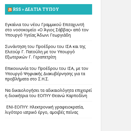
RSS » ΔΕΛΤΊΑ ΤΎΠΟΥ
Εγκαίνια του νέου Γραμμικού Επιταχυντή
στο νοσοκομείο «Ο Άγιος Σάββας» από τον
Υπουργό Υγείας Άδωνι Γεωργιάδη
Συνάντηση του Προέδρου του ΙΣΑ και της
Ελιτούρ Γ. Πατούλη με τον Υπουργό
Εξωτερικών Γ. Γεραπετρίτη
Επικοινωνία του Προέδρου του ΙΣΑ, με τον
Υπουργό Ψηφιακής Διακυβέρνησης για τα
προβλήματα στο Σ.Η.Σ.
Να δικαιολογήσει τα αδικαιολόγητα επιχειρεί
η διοικήτρια του ΕΟΠΥΥ Θεανώ Καρποδίνη
ΕΝΙ-ΕΟΠΥΥ: Ηλεκτρονική γραφειοκρατία,
λιγότερο ιατρικό έργο, αμοιβές πείνας