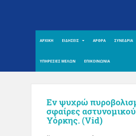
S
k
i
p
t
o
ΑΡΧΙΚΗ
ΕΙΔΗΣΕΙΣ
ΑΡΘΡΑ
ΣΥΝΕΔΡΙΑ
m
a
i
ΥΠΗΡΕΣΙΕΣ ΜΕΛΩΝ
ΕΠΙΚΟΙΝΩΝΙΑ
n
c
o
n
t
Εν ψυχρώ πυροβολισμ
e
n
σφαίρες αστυνομικού
t
Υόρκης. (Vid)