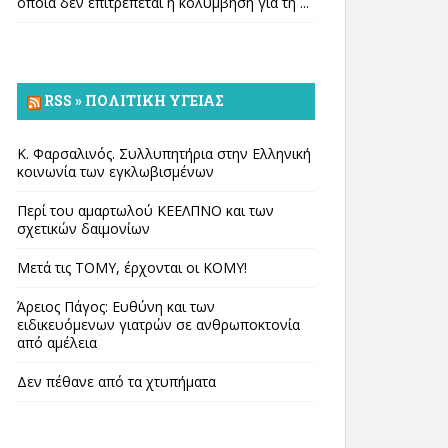
οποία δεν επιτρέπεται η κολύμβηση για τη ...
RSS » ΠΟΛΙΤΙΚΉ ΥΓΕΊΑΣ
Κ. Φαρσαλινός. Συλλυπητήρια στην Ελληνική
κοινωνία των εγκλωβισμένων
Περί του αμαρτωλού ΚΕΕΛΠΝΟ και των
σχετικών δαιμονίων
Μετά τις ΤΟΜΥ, έρχονται οι ΚΟΜΥ!
Άρειος Πάγος: Ευθύνη και των
ειδικευόμενων γιατρών σε ανθρωποκτονία
από αμέλεια
Δεν πέθανε από τα χτυπήματα