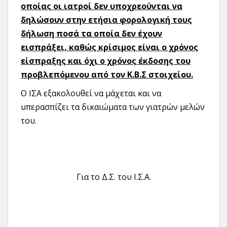
οποίας οι ιατροί δεν υποχρεούνται να
δηλώσουν στην ετήσια φορολογική τους
δήλωση ποσά τα οποία δεν έχουν
εισπράξει, καθώς κρίσιμος είναι ο χρόνος
είσπραξης και όχι ο χρόνος έκδοσης του
προβλεπόμενου από τον Κ.Β.Σ στοιχείου.
Ο ΙΣΑ εξακολουθεί να μάχεται και να
υπερασπίζει τα δικαιώματα των γιατρών μελών
του.
Για το Δ.Σ. του Ι.Σ.Α.