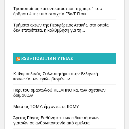
Τροποποίηση και αντικατάσταση της παρ. 1 του
άρθρου 4 της υπό στοιχεία Γ5α/Γ.Π.οικ. ...
Τμήματα ακτών της Περιφέρειας Αττικής, στα οποία
δεν επιτρέπεται η κολύμβηση για τη ...
RSS » ΠΟΛΙΤΙΚΉ ΥΓΕΊΑΣ
Κ. Φαρσαλινός. Συλλυπητήρια στην Ελληνική
κοινωνία των εγκλωβισμένων
Περί του αμαρτωλού ΚΕΕΛΠΝΟ και των σχετικών
δαιμονίων
Μετά τις ΤΟΜΥ, έρχονται οι ΚΟΜΥ!
Άρειος Πάγος: Ευθύνη και των ειδικευόμενων
γιατρών σε ανθρωποκτονία από αμέλεια