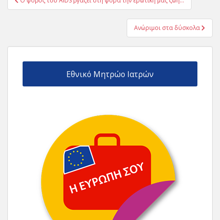
Ο φόβος του AIDS βγάζει στη φόρα την ερωτική μας ζωή…
άρθρων
Ανώριμοι στα δύσκολα
Εθνικό Μητρώο Ιατρών