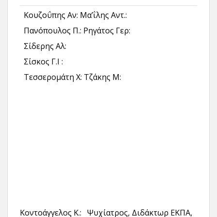
Κουζοΰπης Αν: Μα’ΐλης Αντ.:
Πανόπουλος Π.: Ρηγάτος Γερ:
Σίδερης Αλ:
Σίσκος Γ.Ι :
Τεσσερομάτη Χ: Τζάκης Μ:
Κοντοάγγελος Κ.: Ψυχίατρος, Διδάκτωρ ΕΚΠΑ,