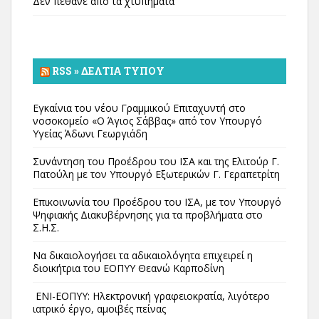
Δεν πέθανε από τα χτυπήματα
RSS » ΔΕΛΤΊΑ ΤΎΠΟΥ
Εγκαίνια του νέου Γραμμικού Επιταχυντή στο
νοσοκομείο «Ο Άγιος Σάββας» από τον Υπουργό
Υγείας Άδωνι Γεωργιάδη
Συνάντηση του Προέδρου του ΙΣΑ και της Ελιτούρ Γ.
Πατούλη με τον Υπουργό Εξωτερικών Γ. Γεραπετρίτη
Επικοινωνία του Προέδρου του ΙΣΑ, με τον Υπουργό
Ψηφιακής Διακυβέρνησης για τα προβλήματα στο
Σ.Η.Σ.
Να δικαιολογήσει τα αδικαιολόγητα επιχειρεί η
διοικήτρια του ΕΟΠΥΥ Θεανώ Καρποδίνη
ΕΝΙ-ΕΟΠΥΥ: Ηλεκτρονική γραφειοκρατία, λιγότερο
ιατρικό έργο, αμοιβές πείνας