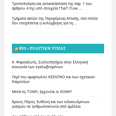
Τροποποίηση και αντικατάσταση της παρ. 1 του
άρθρου 4 της υπό στοιχεία Γ5α/Γ.Π.οικ. ...
Τμήματα ακτών της Περιφέρειας Αττικής, στα οποία
δεν επιτρέπεται η κολύμβηση για τη ...
RSS » ΠΟΛΙΤΙΚΉ ΥΓΕΊΑΣ
Κ. Φαρσαλινός. Συλλυπητήρια στην Ελληνική
κοινωνία των εγκλωβισμένων
Περί του αμαρτωλού ΚΕΕΛΠΝΟ και των σχετικών
δαιμονίων
Μετά τις ΤΟΜΥ, έρχονται οι ΚΟΜΥ!
Άρειος Πάγος: Ευθύνη και των ειδικευόμενων
γιατρών σε ανθρωποκτονία από αμέλεια