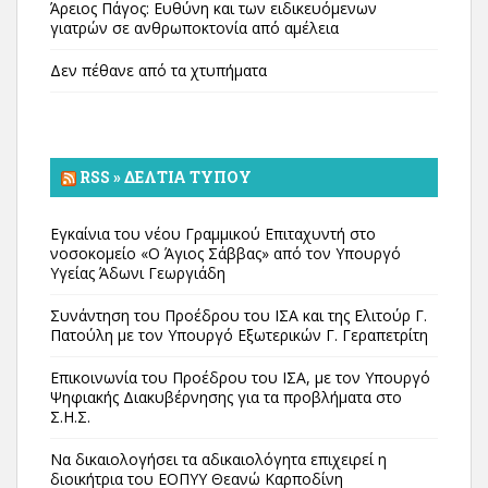
Άρειος Πάγος: Ευθύνη και των ειδικευόμενων
γιατρών σε ανθρωποκτονία από αμέλεια
Δεν πέθανε από τα χτυπήματα
RSS » ΔΕΛΤΊΑ ΤΎΠΟΥ
Εγκαίνια του νέου Γραμμικού Επιταχυντή στο
νοσοκομείο «Ο Άγιος Σάββας» από τον Υπουργό
Υγείας Άδωνι Γεωργιάδη
Συνάντηση του Προέδρου του ΙΣΑ και της Ελιτούρ Γ.
Πατούλη με τον Υπουργό Εξωτερικών Γ. Γεραπετρίτη
Επικοινωνία του Προέδρου του ΙΣΑ, με τον Υπουργό
Ψηφιακής Διακυβέρνησης για τα προβλήματα στο
Σ.Η.Σ.
Να δικαιολογήσει τα αδικαιολόγητα επιχειρεί η
διοικήτρια του ΕΟΠΥΥ Θεανώ Καρποδίνη