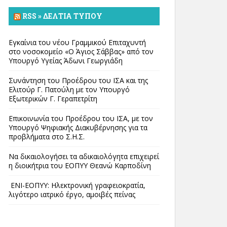
RSS » ΔΕΛΤΊΑ ΤΎΠΟΥ
Εγκαίνια του νέου Γραμμικού Επιταχυντή
στο νοσοκομείο «Ο Άγιος Σάββας» από τον
Υπουργό Υγείας Άδωνι Γεωργιάδη
Συνάντηση του Προέδρου του ΙΣΑ και της
Ελιτούρ Γ. Πατούλη με τον Υπουργό
Εξωτερικών Γ. Γεραπετρίτη
Επικοινωνία του Προέδρου του ΙΣΑ, με τον
Υπουργό Ψηφιακής Διακυβέρνησης για τα
προβλήματα στο Σ.Η.Σ.
Να δικαιολογήσει τα αδικαιολόγητα επιχειρεί
η διοικήτρια του ΕΟΠΥΥ Θεανώ Καρποδίνη
ΕΝΙ-ΕΟΠΥΥ: Ηλεκτρονική γραφειοκρατία,
λιγότερο ιατρικό έργο, αμοιβές πείνας