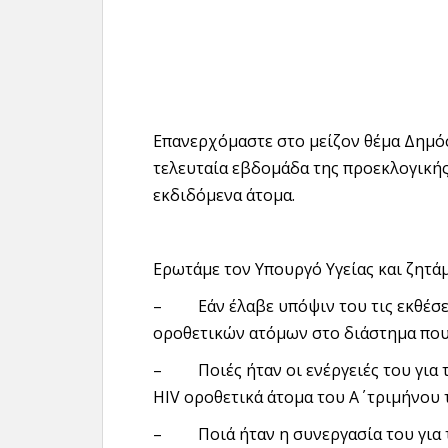
Επανερχόμαστε στο μείζον θέμα Δημόσ
τελευταία εβδομάδα της προεκλογικής
εκδιδόμενα άτομα.
Ερωτάμε τον Υπουργό Υγείας και ζητά
– Εάν έλαβε υπόψιν του τις εκθέσε
οροθετικών ατόμων στο διάστημα που ε
– Ποιές ήταν οι ενέργειές του για τ
HIV οροθετικά άτομα του Α΄ τριμήνου τ
– Ποιά ήταν η συνεργασία του για τ