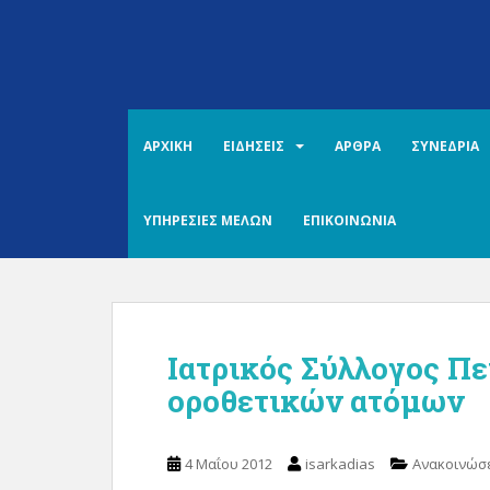
S
k
i
p
t
o
ΑΡΧΙΚΗ
ΕΙΔΗΣΕΙΣ
ΑΡΘΡΑ
ΣΥΝΕΔΡΙΑ
m
a
i
ΥΠΗΡΕΣΙΕΣ ΜΕΛΩΝ
ΕΠΙΚΟΙΝΩΝΙΑ
n
c
o
n
t
Ιατρικός Σύλλογος Πε
e
n
οροθετικών ατόμων
t
4 Μαΐου 2012
isarkadias
Ανακοινώσε