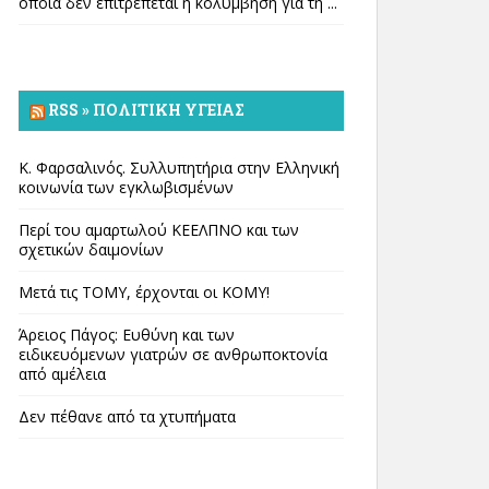
οποία δεν επιτρέπεται η κολύμβηση για τη ...
RSS » ΠΟΛΙΤΙΚΉ ΥΓΕΊΑΣ
Κ. Φαρσαλινός. Συλλυπητήρια στην Ελληνική
κοινωνία των εγκλωβισμένων
Περί του αμαρτωλού ΚΕΕΛΠΝΟ και των
σχετικών δαιμονίων
Μετά τις ΤΟΜΥ, έρχονται οι ΚΟΜΥ!
Άρειος Πάγος: Ευθύνη και των
ειδικευόμενων γιατρών σε ανθρωποκτονία
από αμέλεια
Δεν πέθανε από τα χτυπήματα