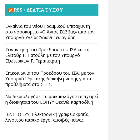
RSS » ΔΕΛΤΊΑ ΤΎΠΟΥ
Εγκαίνια του νέου Γραμμικού Επιταχυντή
στο νοσοκομείο «Ο Άγιος Σάββας» από τον
Υπουργό Υγείας Άδωνι Γεωργιάδη
Συνάντηση του Προέδρου του ΙΣΑ και της
Ελιτούρ Γ. Πατούλη με τον Υπουργό
Εξωτερικών Γ. Γεραπετρίτη
Επικοινωνία του Προέδρου του ΙΣΑ, με τον
Υπουργό Ψηφιακής Διακυβέρνησης για τα
προβλήματα στο Σ.Η.Σ.
Να δικαιολογήσει τα αδικαιολόγητα επιχειρεί
η διοικήτρια του ΕΟΠΥΥ Θεανώ Καρποδίνη
ΕΝΙ-ΕΟΠΥΥ: Ηλεκτρονική γραφειοκρατία,
λιγότερο ιατρικό έργο, αμοιβές πείνας