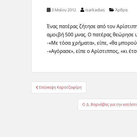
3 Μαΐου 2012
isarkadias
Άρθρα
Ένας πατέρας ζήτησε από τον Αρίστιππ
αμοιβή 500 μνας. Ο πατέρας θεώρησε 
-«Με τόσα χρήματα», είπε, «θα μπορο
-«Αγόρασε», είπε ο Αρίστιππος, «κι έτσ
Πλοήγηση
Επίσκεψη Καρατζαφέρη
άρθρων
Ο Δ. Βαρνάβας για την κατάστ