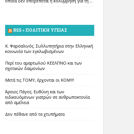
οποία δεν επιτρέπεται η κολύμβηση για τη ...
RSS » ΠΟΛΙΤΙΚΉ ΥΓΕΊΑΣ
Κ. Φαρσαλινός. Συλλυπητήρια στην Ελληνική
κοινωνία των εγκλωβισμένων
Περί του αμαρτωλού ΚΕΕΛΠΝΟ και των
σχετικών δαιμονίων
Μετά τις ΤΟΜΥ, έρχονται οι ΚΟΜΥ!
Άρειος Πάγος: Ευθύνη και των
ειδικευόμενων γιατρών σε ανθρωποκτονία
από αμέλεια
Δεν πέθανε από τα χτυπήματα