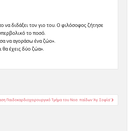
ο να διδάξει τον γιο του. Ο φιλόσοφος ζήτησε
υπερβολικό το ποσό.
ύσα να αγοράσω ένα ζώο».
ι θα έχεις δύο ζώα».
αση Παιδοκαρδιοχειρουργικό Τμήμα του Νοσ. παίδων ‘Αγ. Σοφία’