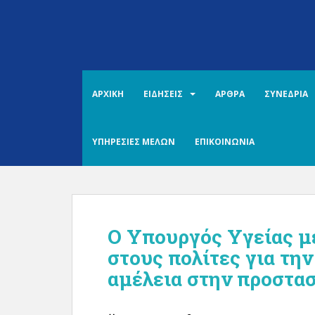
S
k
i
p
t
o
ΑΡΧΙΚΗ
ΕΙΔΗΣΕΙΣ
ΑΡΘΡΑ
ΣΥΝΕΔΡΙΑ
m
a
i
ΥΠΗΡΕΣΙΕΣ ΜΕΛΩΝ
ΕΠΙΚΟΙΝΩΝΙΑ
n
c
o
n
t
O Υπουργός Υγείας μ
e
n
στους πολίτες για τη
t
αμέλεια στην προστασ