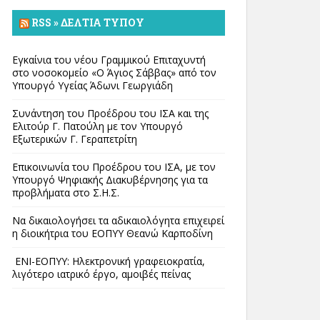
RSS » ΔΕΛΤΊΑ ΤΎΠΟΥ
Εγκαίνια του νέου Γραμμικού Επιταχυντή
στο νοσοκομείο «Ο Άγιος Σάββας» από τον
Υπουργό Υγείας Άδωνι Γεωργιάδη
Συνάντηση του Προέδρου του ΙΣΑ και της
Ελιτούρ Γ. Πατούλη με τον Υπουργό
Εξωτερικών Γ. Γεραπετρίτη
Επικοινωνία του Προέδρου του ΙΣΑ, με τον
Υπουργό Ψηφιακής Διακυβέρνησης για τα
προβλήματα στο Σ.Η.Σ.
Να δικαιολογήσει τα αδικαιολόγητα επιχειρεί
η διοικήτρια του ΕΟΠΥΥ Θεανώ Καρποδίνη
ΕΝΙ-ΕΟΠΥΥ: Ηλεκτρονική γραφειοκρατία,
λιγότερο ιατρικό έργο, αμοιβές πείνας