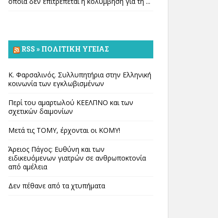
οποία δεν επιτρέπεται η κολύμβηση για τη ...
RSS » ΠΟΛΙΤΙΚΉ ΥΓΕΊΑΣ
Κ. Φαρσαλινός. Συλλυπητήρια στην Ελληνική
κοινωνία των εγκλωβισμένων
Περί του αμαρτωλού ΚΕΕΛΠΝΟ και των
σχετικών δαιμονίων
Μετά τις ΤΟΜΥ, έρχονται οι ΚΟΜΥ!
Άρειος Πάγος: Ευθύνη και των
ειδικευόμενων γιατρών σε ανθρωποκτονία
από αμέλεια
Δεν πέθανε από τα χτυπήματα