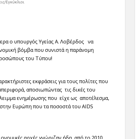
ις/Εγκύκλιοι
ερα ο υπουργός Υγείας Α. Λοβέρδος να
ιονομική βόμβα που συνιστά η παράνομη
προσώπους του Τύπου!
ρακτήριστες εκφράσεις για τους πολίτες που
μπεριφορά, αποσιωπώντας τις δικές του
έλλειμμα ενημέρωσης που είχε ως αποτέλεσμα,
ς στην Ευρώπη που τα ποσοστά του AIDS
ειονομικές αρχές γνώριζαν ήδη από το 2010