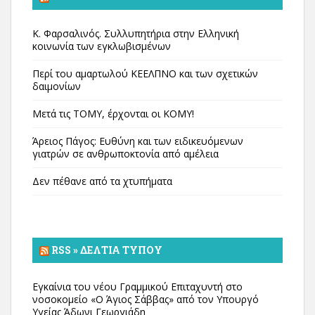
Κ. Φαρσαλινός. Συλλυπητήρια στην Ελληνική
κοινωνία των εγκλωβισμένων
Περί του αμαρτωλού ΚΕΕΛΠΝΟ και των σχετικών
δαιμονίων
Μετά τις ΤΟΜΥ, έρχονται οι ΚΟΜΥ!
Άρειος Πάγος: Ευθύνη και των ειδικευόμενων
γιατρών σε ανθρωποκτονία από αμέλεια
Δεν πέθανε από τα χτυπήματα
RSS » ΔΕΛΤΊΑ ΤΎΠΟΥ
Εγκαίνια του νέου Γραμμικού Επιταχυντή στο
νοσοκομείο «Ο Άγιος Σάββας» από τον Υπουργό
Υγείας Άδωνι Γεωργιάδη