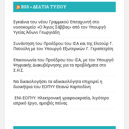
RSS » ΔΕΛΤΊΑ ΤΎΠΟΥ
Εγκαίνια του νέου Γραμμικού Επιταχυντή στο
νοσοκομείο «Ο Άγιος Σάββας» από τον Υπουργό
Υγείας Άδωνι Γεωργιάδη
Συνάντηση του Προέδρου του ΙΣΑ και της Ελιτούρ Γ.
Πατούλη με τον Υπουργό Εξωτερικών Γ. Γεραπετρίτη
Επικοινωνία του Προέδρου του ΙΣΑ, με τον Υπουργό
Ψηφιακής Διακυβέρνησης για τα προβλήματα στο
Σ.Η.Σ.
Να δικαιολογήσει τα αδικαιολόγητα επιχειρεί η
διοικήτρια του ΕΟΠΥΥ Θεανώ Καρποδίνη
ΕΝΙ-ΕΟΠΥΥ: Ηλεκτρονική γραφειοκρατία, λιγότερο
ιατρικό έργο, αμοιβές πείνας