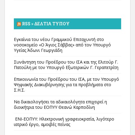
RSS » ΔΕΛΤΊΑ ΤΎΠΟΥ
Εγκαίνια του νέου Γραμμικού Επιταχυντή στο
νοσοκομείο «Ο Άγιος Σάββας» από τον Υπουργό
Υγείας Άδωνι Γεωργιάδη
Συνάντηση του Προέδρου του ΙΣΑ και της Ελιτούρ Γ.
Πατούλη με τον Υπουργό Εξωτερικών Γ. Γεραπετρίτη
Επικοινωνία του Προέδρου του ΙΣΑ, με τον Υπουργό
Ψηφιακής Διακυβέρνησης για τα προβλήματα στο
Σ.Η.Σ.
Να δικαιολογήσει τα αδικαιολόγητα επιχειρεί η
διοικήτρια του ΕΟΠΥΥ Θεανώ Καρποδίνη
ΕΝΙ-ΕΟΠΥΥ: Ηλεκτρονική γραφειοκρατία, λιγότερο
ιατρικό έργο, αμοιβές πείνας