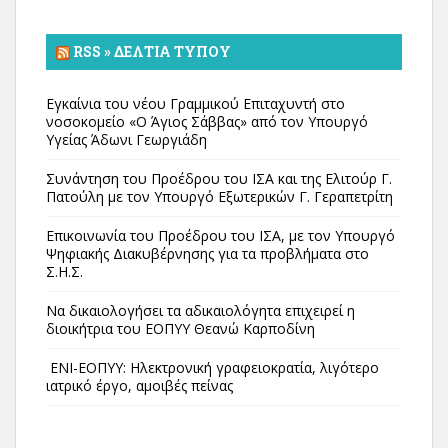
RSS » ΔΕΛΤΊΑ ΤΎΠΟΥ
Εγκαίνια του νέου Γραμμικού Επιταχυντή στο
νοσοκομείο «Ο Άγιος Σάββας» από τον Υπουργό
Υγείας Άδωνι Γεωργιάδη
Συνάντηση του Προέδρου του ΙΣΑ και της Ελιτούρ Γ.
Πατούλη με τον Υπουργό Εξωτερικών Γ. Γεραπετρίτη
Επικοινωνία του Προέδρου του ΙΣΑ, με τον Υπουργό
Ψηφιακής Διακυβέρνησης για τα προβλήματα στο
Σ.Η.Σ.
Να δικαιολογήσει τα αδικαιολόγητα επιχειρεί η
διοικήτρια του ΕΟΠΥΥ Θεανώ Καρποδίνη
ΕΝΙ-ΕΟΠΥΥ: Ηλεκτρονική γραφειοκρατία, λιγότερο
ιατρικό έργο, αμοιβές πείνας