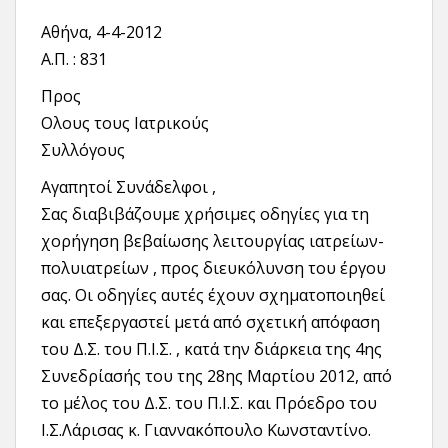
Αθήνα, 4-4-2012
Α.Π. : 831
Προς
Ολους τους Ιατρικούς
Συλλόγους
Αγαπητοί Συνάδελφοι ,
Σας διαβιβάζουμε χρήσιμες οδηγίες για τη
χορήγηση βεβαίωσης λειτουργίας ιατρείων-
πολυιατρείων , προς διευκόλυνση του έργου
σας. Οι οδηγίες αυτές έχουν σχηματοποιηθεί
και επεξεργαστεί μετά από σχετική απόφαση
του Δ.Σ. του Π.Ι.Σ. , κατά την διάρκεια της 4ης
Συνεδρίασής του της 28ης Μαρτίου 2012, από
το μέλος του Δ.Σ. του Π.Ι.Σ. και Πρόεδρο του
Ι.Σ.Λάρισας κ. Γιαννακόπουλο Κωνσταντίνο.