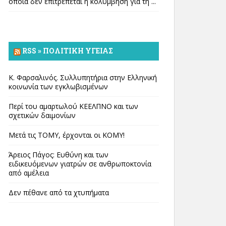
οποία δεν επιτρέπεται η κολύμβηση για τη ...
RSS » ΠΟΛΙΤΙΚΉ ΥΓΕΊΑΣ
Κ. Φαρσαλινός. Συλλυπητήρια στην Ελληνική
κοινωνία των εγκλωβισμένων
Περί του αμαρτωλού ΚΕΕΛΠΝΟ και των
σχετικών δαιμονίων
Μετά τις ΤΟΜΥ, έρχονται οι ΚΟΜΥ!
Άρειος Πάγος: Ευθύνη και των
ειδικευόμενων γιατρών σε ανθρωποκτονία
από αμέλεια
Δεν πέθανε από τα χτυπήματα