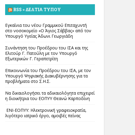
RSS » ΔΕΛΤΊΑ ΤΎΠΟΥ
Εγκαίνια του νέου Γραμμικού Επιταχυντή
στο νοσοκομείο «Ο Άγιος Σάββας» από τον
Υπουργό Υγείας Άδωνι Γεωργιάδη
Συνάντηση του Προέδρου του ΙΣΑ και της
Ελιτούρ Γ. Πατούλη με τον Υπουργό
Εξωτερικών Γ. Γεραπετρίτη
Επικοινωνία του Προέδρου του ΙΣΑ, με τον
Υπουργό Ψηφιακής Διακυβέρνησης για τα
προβλήματα στο Σ.Η.Σ.
Να δικαιολογήσει τα αδικαιολόγητα επιχειρεί
η διοικήτρια του ΕΟΠΥΥ Θεανώ Καρποδίνη
ΕΝΙ-ΕΟΠΥΥ: Ηλεκτρονική γραφειοκρατία,
λιγότερο ιατρικό έργο, αμοιβές πείνας