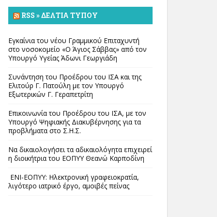
RSS » ΔΕΛΤΊΑ ΤΎΠΟΥ
Εγκαίνια του νέου Γραμμικού Επιταχυντή
στο νοσοκομείο «Ο Άγιος Σάββας» από τον
Υπουργό Υγείας Άδωνι Γεωργιάδη
Συνάντηση του Προέδρου του ΙΣΑ και της
Ελιτούρ Γ. Πατούλη με τον Υπουργό
Εξωτερικών Γ. Γεραπετρίτη
Επικοινωνία του Προέδρου του ΙΣΑ, με τον
Υπουργό Ψηφιακής Διακυβέρνησης για τα
προβλήματα στο Σ.Η.Σ.
Να δικαιολογήσει τα αδικαιολόγητα επιχειρεί
η διοικήτρια του ΕΟΠΥΥ Θεανώ Καρποδίνη
ΕΝΙ-ΕΟΠΥΥ: Ηλεκτρονική γραφειοκρατία,
λιγότερο ιατρικό έργο, αμοιβές πείνας