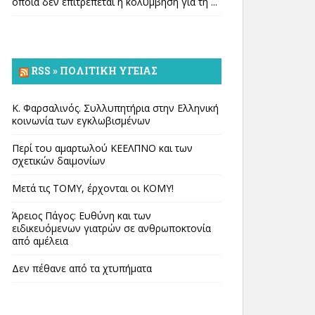
οποία δεν επιτρέπεται η κολύμβηση για τη ...
RSS » ΠΟΛΙΤΙΚΉ ΥΓΕΊΑΣ
Κ. Φαρσαλινός. Συλλυπητήρια στην Ελληνική
κοινωνία των εγκλωβισμένων
Περί του αμαρτωλού ΚΕΕΛΠΝΟ και των
σχετικών δαιμονίων
Μετά τις ΤΟΜΥ, έρχονται οι ΚΟΜΥ!
Άρειος Πάγος: Ευθύνη και των
ειδικευόμενων γιατρών σε ανθρωποκτονία
από αμέλεια
Δεν πέθανε από τα χτυπήματα