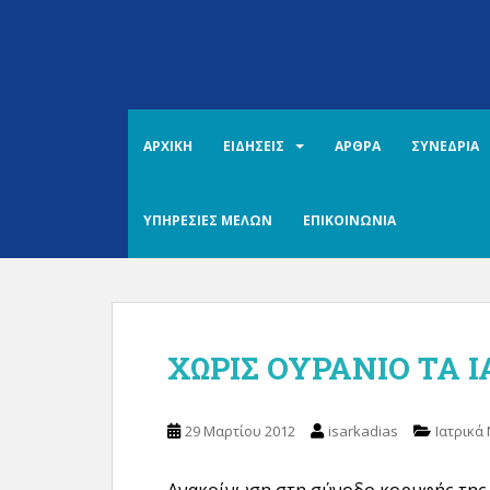
S
k
i
p
t
o
ΑΡΧΙΚΗ
ΕΙΔΗΣΕΙΣ
ΑΡΘΡΑ
ΣΥΝΕΔΡΙΑ
m
a
i
ΥΠΗΡΕΣΙΕΣ ΜΕΛΩΝ
ΕΠΙΚΟΙΝΩΝΙΑ
n
c
o
n
t
ΧΩΡΙΣ ΟΥΡΑΝΙΟ ΤΑ 
e
n
t
29 Μαρτίου 2012
isarkadias
Ιατρικά