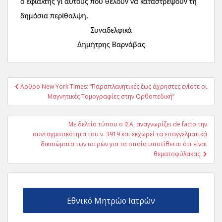
ο εφιάλτης γι αυτούς που θέλουν να καταστρέψουν τη
δημόσια περίθαλψη.
Συναδελφικά
Δημήτρης Βαρνάβας
Πλοήγηση
Aρθρο New York Times: “Παραπλανητικές έως άχρηστες ενίοτε οι
άρθρων
Μαγνητικές Τομογραφίες στην Ορθοπεδική”
Με δελτίο τύπου ο ΙΣΑ, αναγνωρίζει de facto την
συνταγματικότητα του ν. 3919 και εκχωρεί τα επαγγελματικά
δικαιώματα των ιατρών για τα οποία υποτίθεται ότι είναι
θεματοφύλακας.
Εθνικό Μητρώο Ιατρών