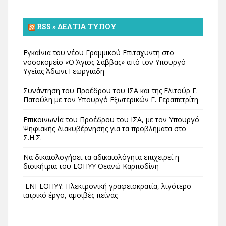
RSS » ΔΕΛΤΊΑ ΤΎΠΟΥ
Εγκαίνια του νέου Γραμμικού Επιταχυντή στο
νοσοκομείο «Ο Άγιος Σάββας» από τον Υπουργό
Υγείας Άδωνι Γεωργιάδη
Συνάντηση του Προέδρου του ΙΣΑ και της Ελιτούρ Γ.
Πατούλη με τον Υπουργό Εξωτερικών Γ. Γεραπετρίτη
Επικοινωνία του Προέδρου του ΙΣΑ, με τον Υπουργό
Ψηφιακής Διακυβέρνησης για τα προβλήματα στο
Σ.Η.Σ.
Να δικαιολογήσει τα αδικαιολόγητα επιχειρεί η
διοικήτρια του ΕΟΠΥΥ Θεανώ Καρποδίνη
ΕΝΙ-ΕΟΠΥΥ: Ηλεκτρονική γραφειοκρατία, λιγότερο
ιατρικό έργο, αμοιβές πείνας