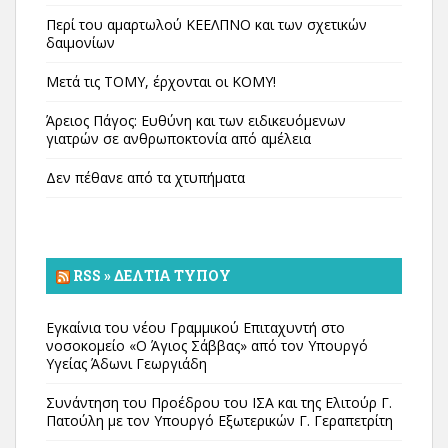
Περί του αμαρτωλού ΚΕΕΛΠΝΟ και των σχετικών
δαιμονίων
Μετά τις ΤΟΜΥ, έρχονται οι ΚΟΜΥ!
Άρειος Πάγος: Ευθύνη και των ειδικευόμενων
γιατρών σε ανθρωποκτονία από αμέλεια
Δεν πέθανε από τα χτυπήματα
RSS » ΔΕΛΤΊΑ ΤΎΠΟΥ
Εγκαίνια του νέου Γραμμικού Επιταχυντή στο
νοσοκομείο «Ο Άγιος Σάββας» από τον Υπουργό
Υγείας Άδωνι Γεωργιάδη
Συνάντηση του Προέδρου του ΙΣΑ και της Ελιτούρ Γ.
Πατούλη με τον Υπουργό Εξωτερικών Γ. Γεραπετρίτη