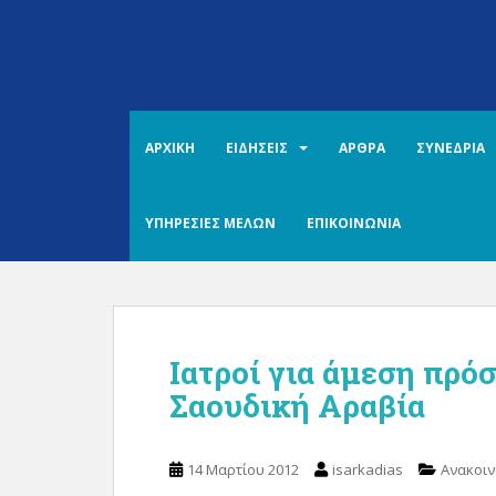
S
k
i
p
t
o
ΑΡΧΙΚΗ
ΕΙΔΗΣΕΙΣ
ΑΡΘΡΑ
ΣΥΝΕΔΡΙΑ
m
a
i
ΥΠΗΡΕΣΙΕΣ ΜΕΛΩΝ
ΕΠΙΚΟΙΝΩΝΙΑ
n
c
o
n
t
Ιατροί για άμεση πρό
e
n
Σαουδική Αραβία
t
14 Μαρτίου 2012
isarkadias
Ανακοιν