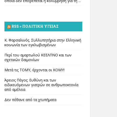
οποία δεν επιτρέπεται η κολύμβηση για τη ...
RSS » ΠΟΛΙΤΙΚΉ ΥΓΕΊΑΣ
Κ. Φαρσαλινός. Συλλυπητήρια στην Ελληνική
κοινωνία των εγκλωβισμένων
Περί του αμαρτωλού ΚΕΕΛΠΝΟ και των
σχετικών δαιμονίων
Μετά τις ΤΟΜΥ, έρχονται οι ΚΟΜΥ!
Άρειος Πάγος: Ευθύνη και των
ειδικευόμενων γιατρών σε ανθρωποκτονία
από αμέλεια
Δεν πέθανε από τα χτυπήματα