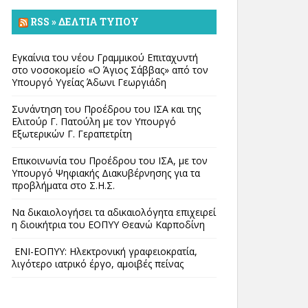
RSS » ΔΕΛΤΊΑ ΤΎΠΟΥ
Εγκαίνια του νέου Γραμμικού Επιταχυντή
στο νοσοκομείο «Ο Άγιος Σάββας» από τον
Υπουργό Υγείας Άδωνι Γεωργιάδη
Συνάντηση του Προέδρου του ΙΣΑ και της
Ελιτούρ Γ. Πατούλη με τον Υπουργό
Εξωτερικών Γ. Γεραπετρίτη
Επικοινωνία του Προέδρου του ΙΣΑ, με τον
Υπουργό Ψηφιακής Διακυβέρνησης για τα
προβλήματα στο Σ.Η.Σ.
Να δικαιολογήσει τα αδικαιολόγητα επιχειρεί
η διοικήτρια του ΕΟΠΥΥ Θεανώ Καρποδίνη
ΕΝΙ-ΕΟΠΥΥ: Ηλεκτρονική γραφειοκρατία,
λιγότερο ιατρικό έργο, αμοιβές πείνας