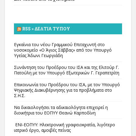
RSS » ΔΕΛΤΊΑ ΤΎΠΟΥ
Εγκαίνια του νέου Γραμμικού Επιταχυντή στο
νοσοκομείο «Ο Άγιος Σάββας» από τον Υπουργό
Υγείας Άδωνι Γεωργιάδη
Συνάντηση του Προέδρου του ΙΣΑ και της Ελιτούρ Γ.
Πατούλη με τον Υπουργό Εξωτερικών Γ. Γεραπετρίτη
Επικοινωνία του Προέδρου του ΙΣΑ, με τον Υπουργό
Ψηφιακής Διακυβέρνησης για τα προβλήματα στο
Σ.Η.Σ.
Να δικαιολογήσει τα αδικαιολόγητα επιχειρεί η
διοικήτρια του ΕΟΠΥΥ Θεανώ Καρποδίνη
ΕΝΙ-ΕΟΠΥΥ: Ηλεκτρονική γραφειοκρατία, λιγότερο
ιατρικό έργο, αμοιβές πείνας