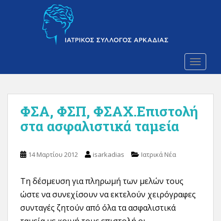
S
k
i
p
t
o
TOGGLE
m
a
i
ΦΣΑ, ΦΣΠ, ΦΣΑΧ.Επιστολή
n
c
στα ασφαλιστικά ταμεία
o
n
t
14 Μαρτίου 2012
isarkadias
Ιατρικά Νέα
e
n
Τη δέσμευση για πληρωμή των μελών τους
t
ώστε να συνεχίσουν να εκτελούν χειρόγραφες
συνταγές ζητούν από όλα τα ασφαλιστικά