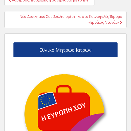
Λοβέρδος. Δυσχερής η συνεργασία με το ΔΝΤ
άρθρων
Νέο Διοικητικό Συμβούλιο ορίστηκε στο Κοινωφελές Ίδρυμα
«Ερρίκος Ντυνάν»
Εθνικό Μητρώο Ιατρών