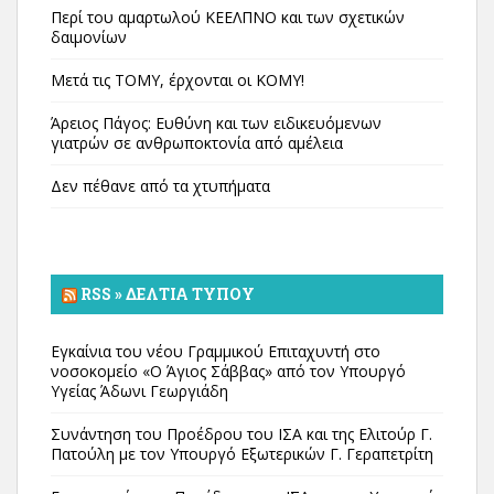
Περί του αμαρτωλού ΚΕΕΛΠΝΟ και των σχετικών
δαιμονίων
Μετά τις ΤΟΜΥ, έρχονται οι ΚΟΜΥ!
Άρειος Πάγος: Ευθύνη και των ειδικευόμενων
γιατρών σε ανθρωποκτονία από αμέλεια
Δεν πέθανε από τα χτυπήματα
RSS » ΔΕΛΤΊΑ ΤΎΠΟΥ
Εγκαίνια του νέου Γραμμικού Επιταχυντή στο
νοσοκομείο «Ο Άγιος Σάββας» από τον Υπουργό
Υγείας Άδωνι Γεωργιάδη
Συνάντηση του Προέδρου του ΙΣΑ και της Ελιτούρ Γ.
Πατούλη με τον Υπουργό Εξωτερικών Γ. Γεραπετρίτη