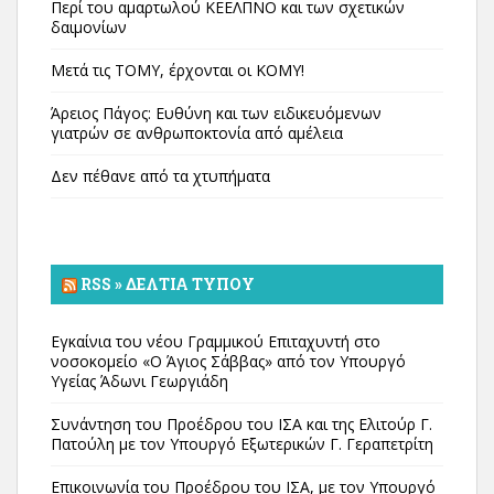
Περί του αμαρτωλού ΚΕΕΛΠΝΟ και των σχετικών
δαιμονίων
Μετά τις ΤΟΜΥ, έρχονται οι ΚΟΜΥ!
Άρειος Πάγος: Ευθύνη και των ειδικευόμενων
γιατρών σε ανθρωποκτονία από αμέλεια
Δεν πέθανε από τα χτυπήματα
RSS » ΔΕΛΤΊΑ ΤΎΠΟΥ
Εγκαίνια του νέου Γραμμικού Επιταχυντή στο
νοσοκομείο «Ο Άγιος Σάββας» από τον Υπουργό
Υγείας Άδωνι Γεωργιάδη
Συνάντηση του Προέδρου του ΙΣΑ και της Ελιτούρ Γ.
Πατούλη με τον Υπουργό Εξωτερικών Γ. Γεραπετρίτη
Επικοινωνία του Προέδρου του ΙΣΑ, με τον Υπουργό