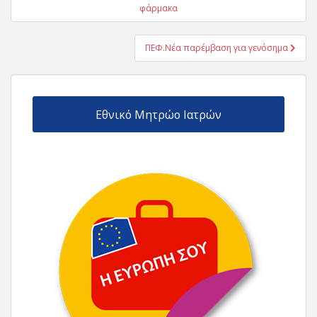
άρθρων
φάρμακα
ΠΕΦ.Νέα παρέμβαση για γενόσημα
Εθνικό Μητρώο Ιατρών