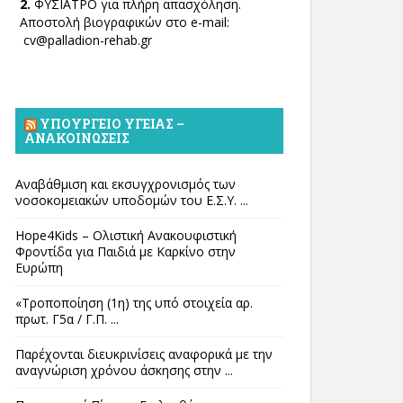
2.
ΦΥΣΙΑΤΡΟ για πλήρη απασχόληση.
Αποστολή βιογραφικών στο e-mail:
cv@palladion-rehab.gr
ΥΠΟΥΡΓΕΊΟ ΥΓΕΊΑΣ –
ΑΝΑΚΟΙΝΏΣΕΙΣ
Αναβάθμιση και εκσυγχρονισμός των
νοσοκομειακών υποδομών του Ε.Σ.Υ. ...
Hope4Kids – Ολιστική Ανακουφιστική
Φροντίδα για Παιδιά με Καρκίνο στην
Ευρώπη
«Τροποποίηση (1η) της υπό στοιχεία αρ.
πρωτ. Γ5α / Γ.Π. ...
Παρέχονται διευκρινίσεις αναφορικά με την
αναγνώριση χρόνου άσκησης στην ...