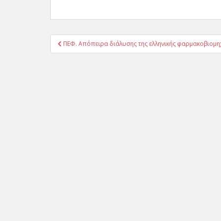
Πλοήγηση
ΠΕΦ. Απόπειρα διάλυσης της ελληνικής φαρμακοβιομη
άρθρων