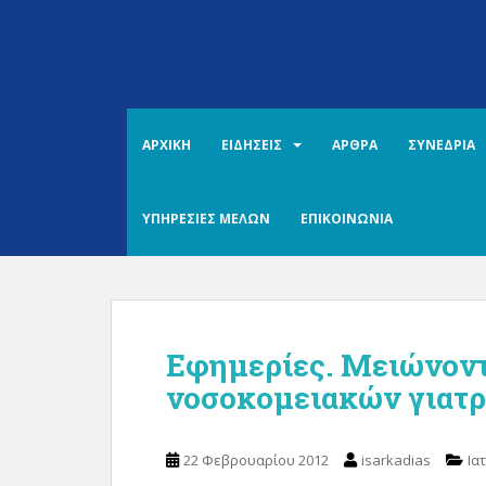
S
k
i
p
t
o
ΑΡΧΙΚΗ
ΕΙΔΗΣΕΙΣ
ΑΡΘΡΑ
ΣΥΝΕΔΡΙΑ
m
a
i
ΥΠΗΡΕΣΙΕΣ ΜΕΛΩΝ
ΕΠΙΚΟΙΝΩΝΙΑ
n
c
o
n
t
Εφημερίες. Μειώνοντ
e
n
νοσοκομειακών γιατρ
t
22 Φεβρουαρίου 2012
isarkadias
Ια