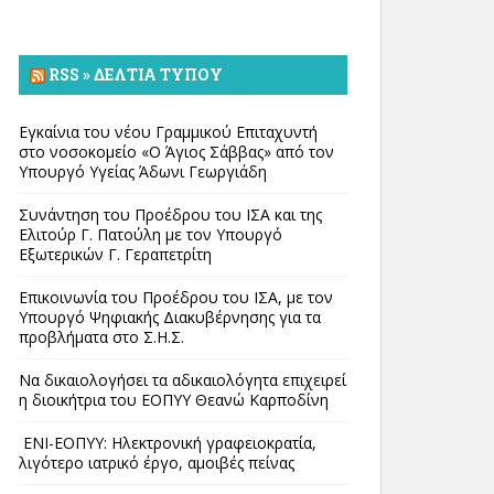
RSS » ΔΕΛΤΊΑ ΤΎΠΟΥ
Εγκαίνια του νέου Γραμμικού Επιταχυντή
στο νοσοκομείο «Ο Άγιος Σάββας» από τον
Υπουργό Υγείας Άδωνι Γεωργιάδη
Συνάντηση του Προέδρου του ΙΣΑ και της
Ελιτούρ Γ. Πατούλη με τον Υπουργό
Εξωτερικών Γ. Γεραπετρίτη
Επικοινωνία του Προέδρου του ΙΣΑ, με τον
Υπουργό Ψηφιακής Διακυβέρνησης για τα
προβλήματα στο Σ.Η.Σ.
Να δικαιολογήσει τα αδικαιολόγητα επιχειρεί
η διοικήτρια του ΕΟΠΥΥ Θεανώ Καρποδίνη
ΕΝΙ-ΕΟΠΥΥ: Ηλεκτρονική γραφειοκρατία,
λιγότερο ιατρικό έργο, αμοιβές πείνας