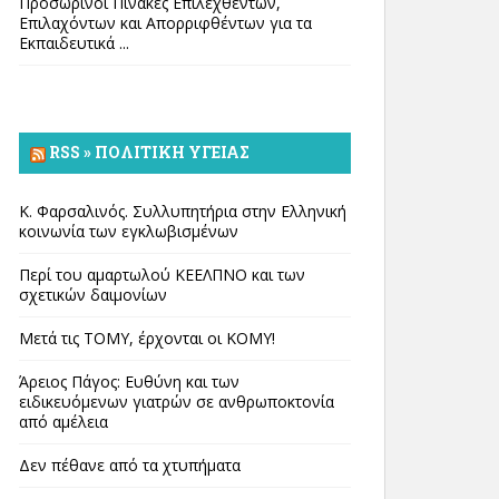
Προσωρινοί Πίνακες Επιλεχθέντων,
Επιλαχόντων και Απορριφθέντων για τα
Εκπαιδευτικά ...
RSS » ΠΟΛΙΤΙΚΉ ΥΓΕΊΑΣ
Κ. Φαρσαλινός. Συλλυπητήρια στην Ελληνική
κοινωνία των εγκλωβισμένων
Περί του αμαρτωλού ΚΕΕΛΠΝΟ και των
σχετικών δαιμονίων
Μετά τις ΤΟΜΥ, έρχονται οι ΚΟΜΥ!
Άρειος Πάγος: Ευθύνη και των
ειδικευόμενων γιατρών σε ανθρωποκτονία
από αμέλεια
Δεν πέθανε από τα χτυπήματα