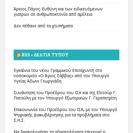
Άρειος Πάγος: Ευθύνη και των ειδικευόμενων
γιατρών σε ανθρωποκτονία από αμέλεια
Δεν πέθανε από τα χτυπήματα
RSS » ΔΕΛΤΊΑ ΤΎΠΟΥ
Εγκαίνια του νέου Γραμμικού Επιταχυντή στο
νοσοκομείο «Ο Άγιος Σάββας» από τον Υπουργό
Υγείας Άδωνι Γεωργιάδη
Συνάντηση του Προέδρου του ΙΣΑ και της Ελιτούρ Γ.
Πατούλη με τον Υπουργό Εξωτερικών Γ. Γεραπετρίτη
Επικοινωνία του Προέδρου του ΙΣΑ, με τον Υπουργό
Ψηφιακής Διακυβέρνησης για τα προβλήματα στο
Σ.Η.Σ.
Να δικαιολογήσει τα αδικαιολόγητα επιχειρεί η