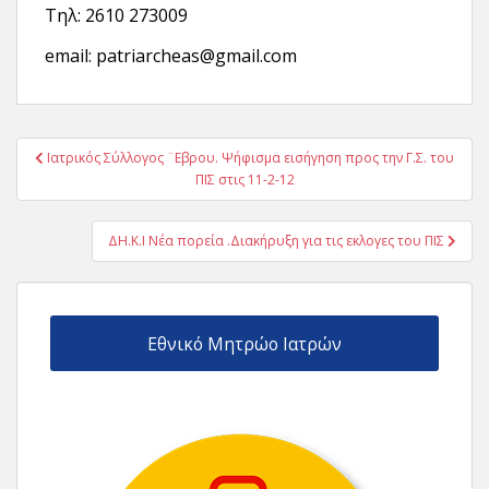
Τηλ: 2610 273009
email: patriarcheas@gmail.com
Πλοήγηση
Ιατρικός Σύλλογος ¨Εβρου. Ψήφισμα εισήγηση προς την Γ.Σ. του
άρθρων
ΠΙΣ στις 11-2-12
ΔΗ.Κ.Ι Νέα πορεία .Διακήρυξη για τις εκλογες του ΠΙΣ
Εθνικό Μητρώο Ιατρών