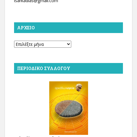
isarkadias@gmail.com
ΑΡΧΕΊΟ
Αρχείο
ΠΕΡΙΟΔΙΚΌ ΣΥΛΛΌΓΟΥ