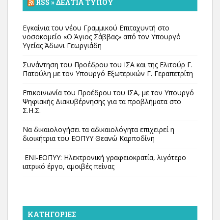
RSS » ΔΕΛΤΊΑ ΤΎΠΟΥ
Εγκαίνια του νέου Γραμμικού Επιταχυντή στο
νοσοκομείο «Ο Άγιος Σάββας» από τον Υπουργό
Υγείας Άδωνι Γεωργιάδη
Συνάντηση του Προέδρου του ΙΣΑ και της Ελιτούρ Γ.
Πατούλη με τον Υπουργό Εξωτερικών Γ. Γεραπετρίτη
Επικοινωνία του Προέδρου του ΙΣΑ, με τον Υπουργό
Ψηφιακής Διακυβέρνησης για τα προβλήματα στο
Σ.Η.Σ.
Να δικαιολογήσει τα αδικαιολόγητα επιχειρεί η
διοικήτρια του ΕΟΠΥΥ Θεανώ Καρποδίνη
ΕΝΙ-ΕΟΠΥΥ: Ηλεκτρονική γραφειοκρατία, λιγότερο
ιατρικό έργο, αμοιβές πείνας
KΑΤΗΓΟΡΊΕΣ