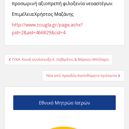
προσωρινή αξιοπρεπή φιλοξενία νεοαστέγων.
Eπιμέλεια:Xρήστος Μαζάνης
http://www.zougla.gr/page.ashx?
pid=2&aid=466829&cid=4
Πλοήγηση
ΥΥΚΑ. Κοινή συνέντευξη Α. Λοβέρδου & Μάρκου Μπόλαρη
άρθρων
Νέα από Αρκαδία.Ανεπιθύμητα πρόσωπα
Εθνικό Μητρώο Ιατρών