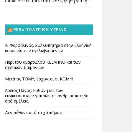
οποία δεν επιτρέπεται η κολύμβηση για τη ...
RSS » ΠΟΛΙΤΙΚΉ ΥΓΕΊΑΣ
Κ. Φαρσαλινός. Συλλυπητήρια στην Ελληνική
κοινωνία των εγκλωβισμένων
Περί του αμαρτωλού ΚΕΕΛΠΝΟ και των
σχετικών δαιμονίων
Μετά τις ΤΟΜΥ, έρχονται οι ΚΟΜΥ!
Άρειος Πάγος: Ευθύνη και των
ειδικευόμενων γιατρών σε ανθρωποκτονία
από αμέλεια
Δεν πέθανε από τα χτυπήματα