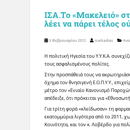
ΙΣΑ.Το «Μακελειό» στ
λέει να πάρει τέλος ο
3 Φεβρουαρίου 2012
isarkadias
Ανα
Η πολιτική Ηγεσία του Υ.Υ.Κ.Α. συνεχίζ
τους ασφαλισμένους πολίτες.
Στην προσπάθειά τους να ακρωτηριάσου
όχημα τον θνησιγενή Ε.Ο.Π.Υ.Υ., επιχ
μέτρο τον «Ενιαίο Κανονισμό Παροχών
απέδειξε, ότι πρόκειται για «Εθνοσωτ
Για τρίτη φορά «κλείδωσαν» τη φαρμακ
εκατομμύρια λιγότερα από το 2011, χω
Κοινότητα, και τον κ. Λοβέρδο για πο