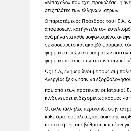
«Μπάχαλο» που έχει προκαλέσει η ανε
στις πλάτες των ελλήνων ιατρών.
Ο παριστάμενος Πρόεδρος του Ι.Σ.Α., 
αποφάσεων, κατήγγειλε τον ευτελισμό
ανά μήνα για κάθε ασφαλισμένο, ανέφε
σε δυσεύρετο και ακριβό φάρμακο, τό
φαρμακευτικών σκευασμάτων που αναγ
φαρμακοποιούς, συνιστούν ποινικό α
Ως Ι.Σ.Α., ενημερώνουμε τους συμπολίτ
Ανεργίας ξεκίνησαν να εξορθολογήσο
που από ετών πρότειναν οι Ιατρικοί Σ
κινδυνεύσει ενδεχομένως κόσμος να π
Οι αλλεπάλληλες περικοπές στην ιατρ
κάθε όριο ασφάλειας και άσκησης «ορ
ποιοτική της υποβάθμιση και εξαναγκ