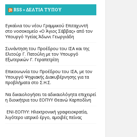
RSS » ΔΕΛΤΊΑ ΤΎΠΟΥ
Εγκαίνια του νέου Γραμμικού Επιταχυντή
στο νοσοκομείο «Ο Άγιος Σάββας» από τον
Υπουργό Υγείας Άδωνι Γεωργιάδη
Συνάντηση του Προέδρου του ΙΣΑ και της
Ελιτούρ Γ. Πατούλη με τον Υπουργό
Εξωτερικών Γ. Γεραπετρίτη
Επικοινωνία του Προέδρου του ΙΣΑ, με τον
Υπουργό Ψηφιακής Διακυβέρνησης για τα
προβλήματα στο Σ.Η.Σ.
Να δικαιολογήσει τα αδικαιολόγητα επιχειρεί
η διοικήτρια του ΕΟΠΥΥ Θεανώ Καρποδίνη
ΕΝΙ-ΕΟΠΥΥ: Ηλεκτρονική γραφειοκρατία,
λιγότερο ιατρικό έργο, αμοιβές πείνας