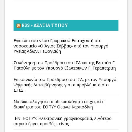
RSS » ΔΕΛΤΊΑ ΤΎΠΟΥ
Εγκαίνια του νέου Γραμμικού Επιταχυντή στο
νοσοκομείο «Ο Άγιος Σάββας» από τον Υπουργό
Υγείας Άδωνι Γεωργιάδη
Συνάντηση του Προέδρου του ΙΣΑ και της Ελιτούρ Γ.
Πατούλη με τον Υπουργό Εξωτερικών Γ. Γεραπετρίτη
Επικοινωνία του Προέδρου του ΙΣΑ, με τον Υπουργό
Ψηφιακής Διακυβέρνησης για τα προβλήματα στο
Σ.Η.Σ.
Να δικαιολογήσει τα αδικαιολόγητα επιχειρεί η
διοικήτρια του ΕΟΠΥΥ Θεανώ Καρποδίνη
ΕΝΙ-ΕΟΠΥΥ: Ηλεκτρονική γραφειοκρατία, λιγότερο
ιατρικό έργο, αμοιβές πείνας