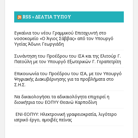
RSS » ΔΕΛΤΊΑ ΤΎΠΟΥ
Εγκαίνια του νέου Γραμμικού Επιταχυντή στο
νοσοκομείο «Ο Άγιος Σάββας» από τον Υπουργό
Υγείας Άδωνι Γεωργιάδη
Συνάντηση του Προέδρου του ΙΣΑ και της Ελιτούρ Γ.
Πατούλη με τον Υπουργό Εξωτερικών Γ. Γεραπετρίτη
Επικοινωνία του Προέδρου του ΙΣΑ, με τον Υπουργό
Ψηφιακής Διακυβέρνησης για τα προβλήματα στο
Σ.Η.Σ.
Να δικαιολογήσει τα αδικαιολόγητα επιχειρεί η
διοικήτρια του ΕΟΠΥΥ Θεανώ Καρποδίνη
ΕΝΙ-ΕΟΠΥΥ: Ηλεκτρονική γραφειοκρατία, λιγότερο
ιατρικό έργο, αμοιβές πείνας