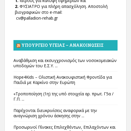
1.
Ιατρούς για κάλυψη εφημεριών και
2.
ΦΥΣΙΑΤΡΟ για πλήρη απασχόληση. Αποστολή
βιογραφικών στο e-mail:
cv@palladion-rehab.gr
ΥΠΟΥΡΓΕΊΟ ΥΓΕΊΑΣ – ΑΝΑΚΟΙΝΏΣΕΙΣ
Αναβάθμιση και εκσυγχρονισμός των νοσοκομειακών
υποδομών του Ε.Σ.Υ. ...
Hope4Kids – Ολιστική Ανακουφιστική Φροντίδα για
Παιδιά με Καρκίνο στην Ευρώπη
«Τροποποίηση (1η) της υπό στοιχεία αρ. πρωτ. Γ5α /
Γ.Π. ...
Παρέχονται διευκρινίσεις αναφορικά με την
αναγνώριση χρόνου άσκησης στην ...
Προσωρινοί Πίνακες Επιλεχθέντων, Επιλαχόντων και