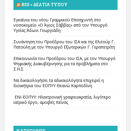
RSS » ΔΕΛΤΊΑ ΤΎΠΟΥ
Εγκαίνια του νέου Γραμμικού Επιταχυντή στο
νοσοκομείο «Ο Άγιος Σάββας» από τον Υπουργό
Υγείας Άδωνι Γεωργιάδη
Συνάντηση του Προέδρου του ΙΣΑ και της Ελιτούρ Γ.
Πατούλη με τον Υπουργό Εξωτερικών Γ. Γεραπετρίτη
Επικοινωνία του Προέδρου του ΙΣΑ, με τον Υπουργό
Ψηφιακής Διακυβέρνησης για τα προβλήματα στο
Σ.Η.Σ.
Να δικαιολογήσει τα αδικαιολόγητα επιχειρεί η
διοικήτρια του ΕΟΠΥΥ Θεανώ Καρποδίνη
ΕΝΙ-ΕΟΠΥΥ: Ηλεκτρονική γραφειοκρατία, λιγότερο
ιατρικό έργο, αμοιβές πείνας
KΑΤΗΓΟΡΊΕΣ