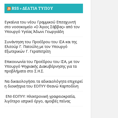
RSS » ΔΕΛΤΊΑ ΤΎΠΟΥ
Εγκαίνια του νέου Γραμμικού Επιταχυντή
στο νοσοκομείο «Ο Άγιος Σάββας» από τον
Υπουργό Υγείας Άδωνι Γεωργιάδη
Συνάντηση του Προέδρου του ΙΣΑ και της
Ελιτούρ Γ. Πατούλη με τον Υπουργό
Εξωτερικών Γ. Γεραπετρίτη
Επικοινωνία του Προέδρου του ΙΣΑ, με τον
Υπουργό Ψηφιακής Διακυβέρνησης για τα
προβλήματα στο Σ.Η.Σ.
Να δικαιολογήσει τα αδικαιολόγητα επιχειρεί
η διοικήτρια του ΕΟΠΥΥ Θεανώ Καρποδίνη
ΕΝΙ-ΕΟΠΥΥ: Ηλεκτρονική γραφειοκρατία,
λιγότερο ιατρικό έργο, αμοιβές πείνας