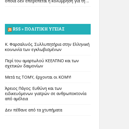
οποία δεν επιτρέπεται η κολύμβηση για τη ...
RSS » ΠΟΛΙΤΙΚΉ ΥΓΕΊΑΣ
Κ. Φαρσαλινός. Συλλυπητήρια στην Ελληνική
κοινωνία των εγκλωβισμένων
Περί του αμαρτωλού ΚΕΕΛΠΝΟ και των
σχετικών δαιμονίων
Μετά τις ΤΟΜΥ, έρχονται οι ΚΟΜΥ!
Άρειος Πάγος: Ευθύνη και των
ειδικευόμενων γιατρών σε ανθρωποκτονία
από αμέλεια
Δεν πέθανε από τα χτυπήματα